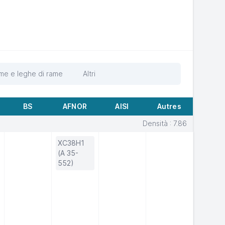
me e leghe di rame
Altri
BS
AFNOR
AISI
Autres
Densità : 7.86
XC38H1
(A 35-
552)