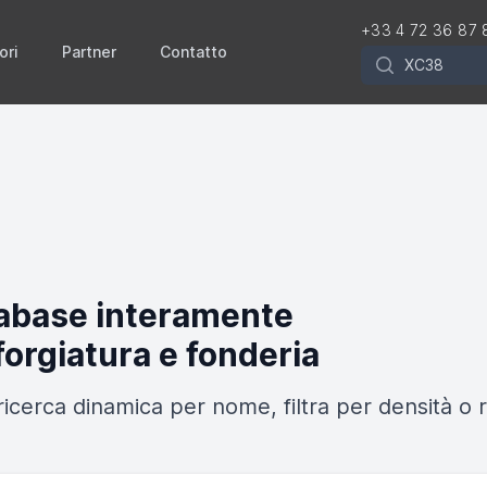
+33 4 72 36 87 
ori
Partner
Contatto
Rechercher
tabase interamente
forgiatura e fonderia
a ricerca dinamica per nome, filtra per densità 