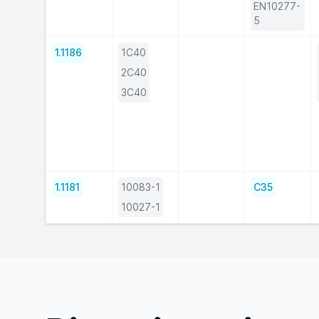
EN10277-
5
1.1186
1C40
2C40
3C40
1.1181
10083-1
C35
10027-1