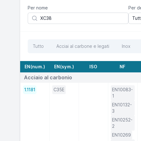
Per nome
Per d
Tutto
Acciai al carbone e legati
Inox
EN(num.)
EN(sym.)
ISO
NF
Acciaio al carbonio
1.1181
C35E
EN10083-
1
EN10132-
3
EN10252-
2
EN10269