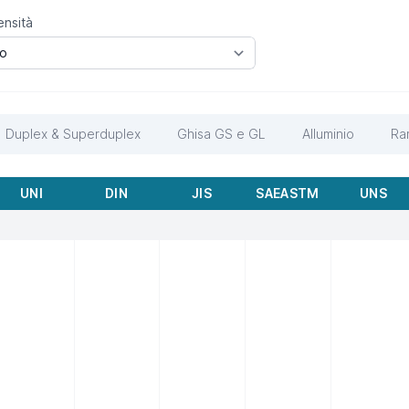
ensità
Duplex & Superduplex
Ghisa GS e GL
Alluminio
Ra
UNI
DIN
JIS
SAEASTM
UNS