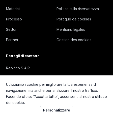
Materiali
Politica sulla riservatezza
Processo
Politique de cookies
Settori
Mentions légales
Partner
Gestion des cookies
Dettagli di contatto
Repinco S.A.R.L.
41, Rue Duguesclin, 69006 Lyon (FRANCE)
Utilizziamo i cookie per migliorare la tua esperienza di
+33 4 72 36 87 87
navigazione, ma anche per analizzare il nostro traffico.
Facendo clic su "Accetta tutto", acconsenti al nostro utilizzo
contact@repinco.com
dei cookie.
Personalizzare