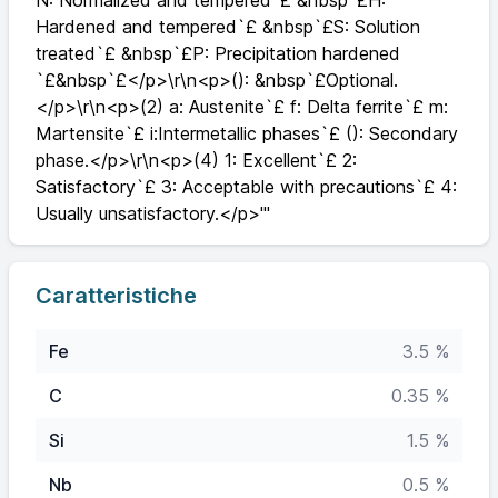
N: Normalized and tempered`£ &nbsp`£H:
Hardened and tempered`£ &nbsp`£S: Solution
treated`£ &nbsp`£P: Precipitation hardened
`£&nbsp`£</p>\r\n<p>(): &nbsp`£Optional.
</p>\r\n<p>(2) a: Austenite`£ f: Delta ferrite`£ m:
Martensite`£ i:Intermetallic phases`£ (): Secondary
phase.</p>\r\n<p>(4) 1: Excellent`£ 2:
Satisfactory`£ 3: Acceptable with precautions`£ 4:
Usually unsatisfactory.</p>'"
Caratteristiche
Fe
3.5 %
C
0.35 %
Si
1.5 %
Nb
0.5 %