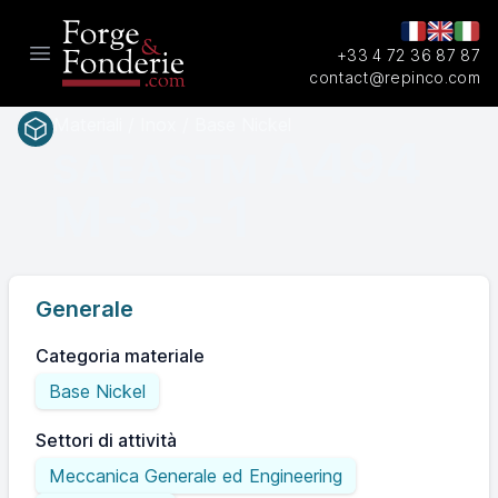
+33 4 72 36 87 87
Open main menu
contact@repinco.com
Materiali / Inox / Base Nickel
A494
SAEASTM
M-35-1
Generale
Categoria materiale
Base Nickel
Settori di attività
Meccanica Generale ed Engineering