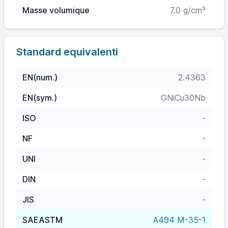
Masse volumique
7.0 g/cm³
Standard equivalenti
EN(num.)
2.4363
EN(sym.)
GNiCu30Nb
ISO
-
NF
-
UNI
-
DIN
-
JIS
-
SAEASTM
A494 M-35-1