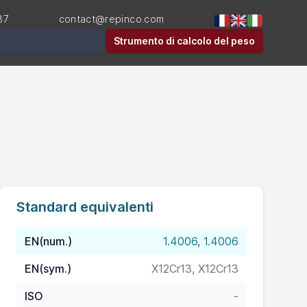
87
contact@repinco.com
Strumento di calcolo del peso
Standard equivalenti
EN(num.)
1.4006, 1.4006
EN(sym.)
X12Cr13, X12Cr13
ISO
-