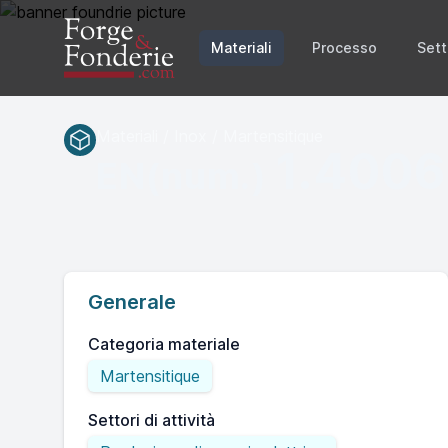
Materiali
Processo
Sett
Materiali / Inox / Martensitique
1.4006
EN(num.)
Generale
Categoria materiale
Martensitique
Settori di attività