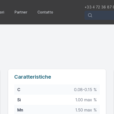
+33 4 72 36 87 
ori
Partner
Contatto
Rechercher
Caratteristiche
C
0.08-0.15 %
Si
1.00 max %
Mn
1.50 max %