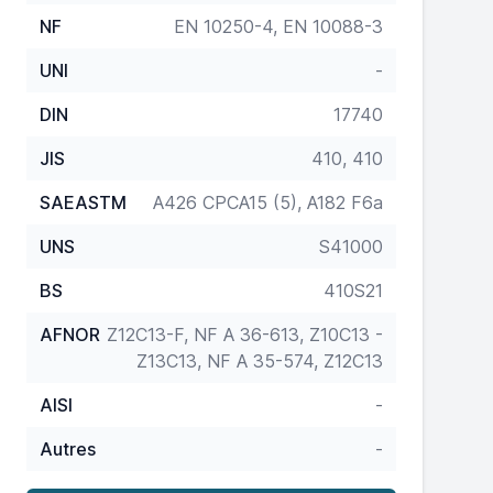
NF
EN 10250-4, EN 10088-3
UNI
-
DIN
17740
JIS
410, 410
SAEASTM
A426 CPCA15 (5), A182 F6a
UNS
S41000
BS
410S21
AFNOR
Z12C13-F, NF A 36-613, Z10C13 -
Z13C13, NF A 35-574, Z12C13
AISI
-
Autres
-