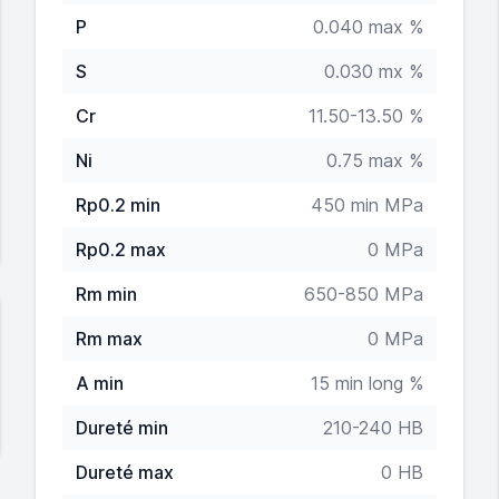
P
0.040 max %
S
0.030 mx %
Cr
11.50-13.50 %
Ni
0.75 max %
Rp0.2 min
450 min MPa
Rp0.2 max
0 MPa
Rm min
650-850 MPa
Rm max
0 MPa
A min
15 min long %
Dureté min
210-240 HB
Dureté max
0 HB