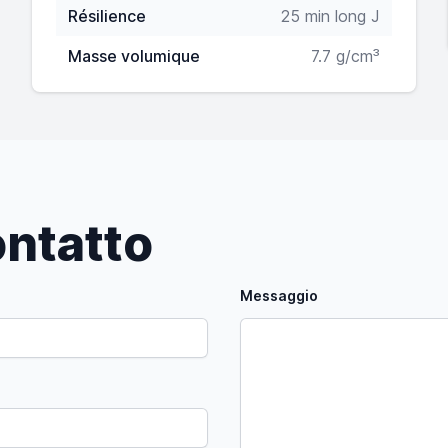
Résilience
25 min long J
Masse volumique
7.7 g/cm³
ntatto
Messaggio