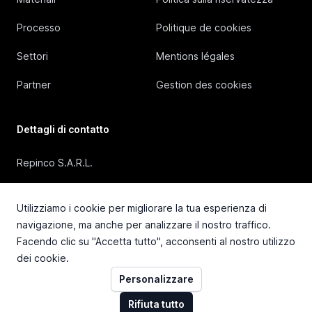
Processo
Politique de cookies
Settori
Mentions légales
Partner
Gestion des cookies
Dettagli di contatto
Repinco S.A.R.L.
41, Rue Duguesclin, 69006 Lyon (FRANCE)
Utilizziamo i cookie per migliorare la tua esperienza di
+33 4 72 36 87 87
navigazione, ma anche per analizzare il nostro traffico.
Facendo clic su "Accetta tutto", acconsenti al nostro utilizzo
contact@repinco.com
dei cookie.
Personalizzare
Rifiuta tutto