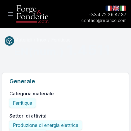
+33 4 72 36 87 87
Open main menu
contact@repinco.com
Materiali / Inox / Ferritique
1.4511
EN(num.)
Generale
Categoria materiale
Ferritique
Settori di attività
Produzione di energia elettrica