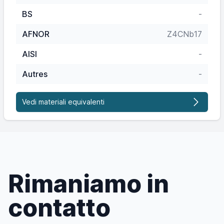
BS
-
AFNOR
Z4CNb17
AISI
-
Autres
-
Vedi materiali equivalenti
Rimaniamo in
contatto