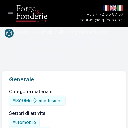
+33 4 72 36 87 87
Open main menu
contact@repinco.com
Materiali / Alluminio / AlSi10Mg (2ème fusion)
EN AC-
EN(num.)
43400
Generale
Categoria materiale
AlSi10Mg (2ème fusion)
Settori di attività
Automobile