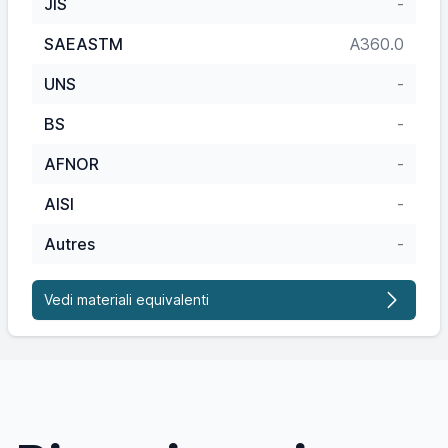
JIS
-
SAEASTM
A360.0
UNS
-
BS
-
AFNOR
-
AISI
-
Autres
-
Vedi materiali equivalenti