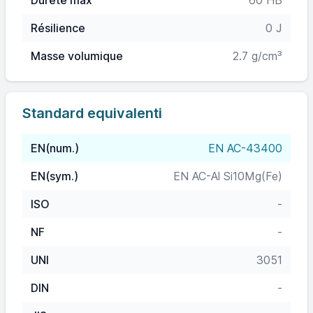
Dureté max
60 HB
Résilience
0 J
Masse volumique
2.7 g/cm³
Standard equivalenti
EN(num.)
EN AC-43400
EN(sym.)
EN AC-Al Si10Mg(Fe)
ISO
-
NF
-
UNI
3051
DIN
-