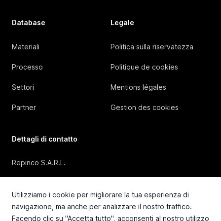
Database
Legale
Materiali
Politica sulla riservatezza
Processo
Politique de cookies
Settori
Mentions légales
Partner
Gestion des cookies
Dettagli di contatto
Repinco S.A.R.L.
41, Rue Duguesclin, 69006 Lyon (FRANCE)
Utilizziamo i cookie per migliorare la tua esperienza di
+33 4 72 36 87 87
navigazione, ma anche per analizzare il nostro traffico.
Facendo clic su "Accetta tutto", acconsenti al nostro utilizzo