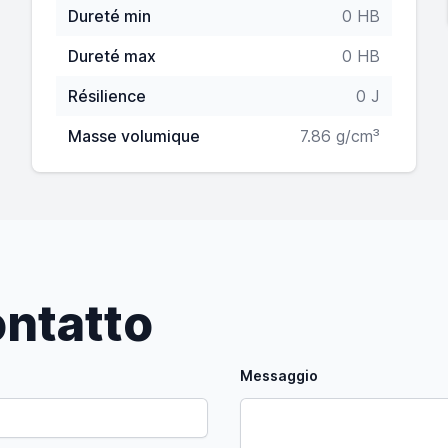
Dureté min
0 HB
Dureté max
0 HB
Résilience
0 J
Masse volumique
7.86 g/cm³
ntatto
Messaggio