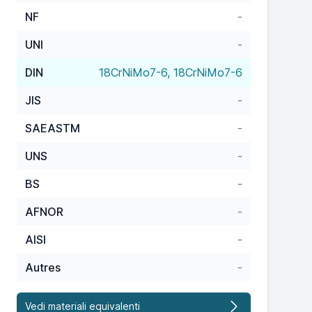
NF
-
UNI
-
DIN
18CrNiMo7-6, 18CrNiMo7-6
JIS
-
SAEASTM
-
UNS
-
BS
-
AFNOR
-
AISI
-
Autres
-
Vedi materiali equivalenti