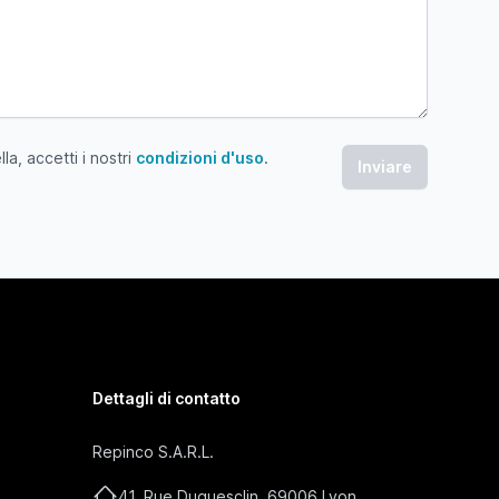
a, accetti i nostri
condizioni d'uso
.
 accetti i nostri condizioni d'uso
Dettagli di contatto
Repinco S.A.R.L.
41, Rue Duguesclin, 69006 Lyon