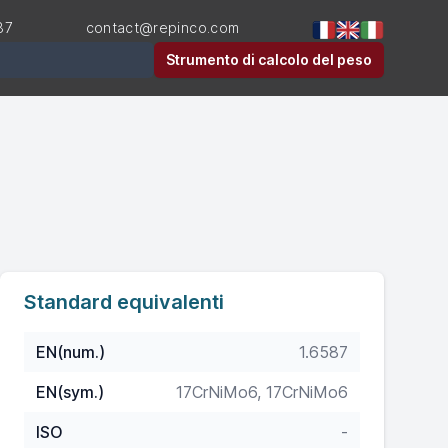
87
contact@repinco.com
Strumento di calcolo del peso
Standard equivalenti
EN(num.)
1.6587
EN(sym.)
17CrNiMo6, 17CrNiMo6
ISO
-