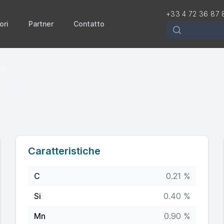
+33 4 72 36 87 
ori
Partner
Contatto
Rechercher
ti
-6
Caratteristiche
C
0.21 %
Si
0.40 %
Mn
0.90 %