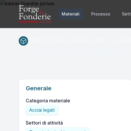
Materiali
Processo
Sett
Materiali / Acciai al carbone e legati / Acciai lega
18CrNiMo7
DIN
Generale
Categoria materiale
Acciai legati
Settori di attività