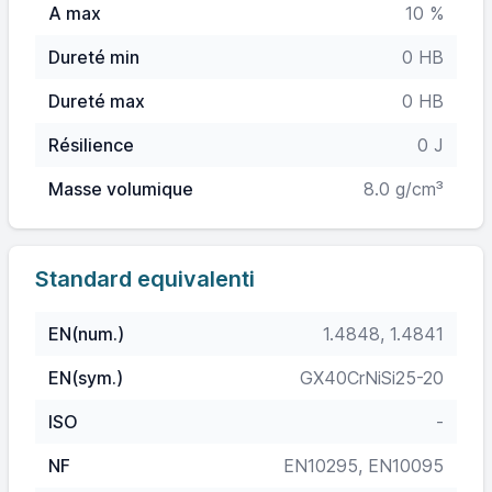
A max
10 %
Dureté min
0 HB
Dureté max
0 HB
Résilience
0 J
Masse volumique
8.0 g/cm³
Standard equivalenti
EN(num.)
1.4848, 1.4841
EN(sym.)
GX40CrNiSi25-20
ISO
-
NF
EN10295, EN10095