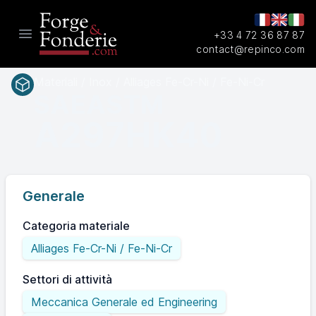
+33 4 72 36 87 87
Open main menu
contact@repinco.com
Materiali / Inox / Alliages Fe-Cr-Ni / Fe-Ni-Cr
SAEASTM
A297HK40
Generale
Categoria materiale
Alliages Fe-Cr-Ni / Fe-Ni-Cr
Settori di attività
Meccanica Generale ed Engineering