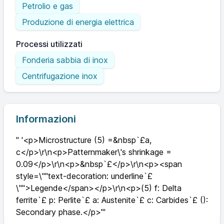
Petrolio e gas
Produzione di energia elettrica
Processi utilizzati
Fonderia sabbia di inox
Centrifugazione inox
Informazioni
" '<p>Microstructure (5) =&nbsp`£a,
c</p>\r\n<p>Patternmaker\'s shrinkage =
0.09</p>\r\n<p>&nbsp`£</p>\r\n<p><span
style=\""text-decoration: underline`£
\"">Legende</span></p>\r\n<p>(5) f: Delta
ferrite`£ p: Perlite`£ a: Austenite`£ c: Carbides`£ ():
Secondary phase.</p>'"