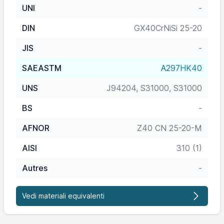
UNI
-
DIN
GX40CrNiSi 25-20
JIS
-
SAEASTM
A297HK40
UNS
J94204, S31000, S31000
BS
-
AFNOR
Z40 CN 25-20-M
AISI
310 (1)
Autres
-
Vedi materiali equivalenti