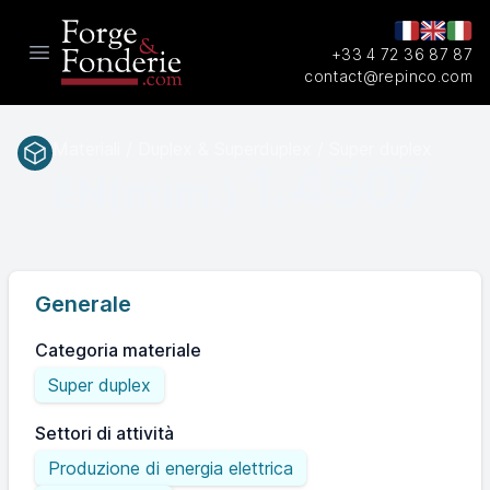
+33 4 72 36 87 87
Open main menu
contact@repinco.com
Materiali / Duplex & Superduplex / Super duplex
1.4507
EN(num.)
Generale
Categoria materiale
Super duplex
Settori di attività
Produzione di energia elettrica