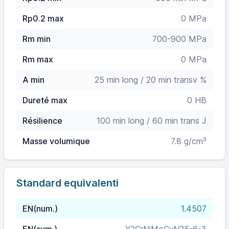
Rp0.2 max
0 MPa
Rm min
700-900 MPa
Rm max
0 MPa
A min
25 min long / 20 min transv %
Dureté max
0 HB
Résilience
100 min long / 60 min trans J
Masse volumique
7.8 g/cm³
Standard equivalenti
EN(num.)
1.4507