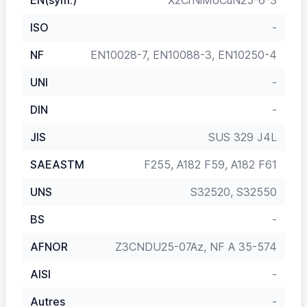
EN(sym.)
X2CrNiMoCuN25-6-3
ISO
-
NF
EN10028-7, EN10088-3, EN10250-4
UNI
-
DIN
-
JIS
SUS 329 J4L
SAEASTM
F255, A182 F59, A182 F61
UNS
S32520, S32550
BS
-
AFNOR
Z3CNDU25-07Az, NF A 35-574
AISI
-
Autres
-