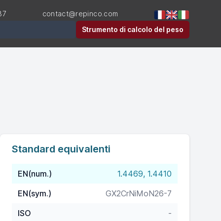
87
contact@repinco.com
Strumento di calcolo del peso
Standard equivalenti
EN(num.)
1.4469, 1.4410
EN(sym.)
GX2CrNiMoN26-7
ISO
-