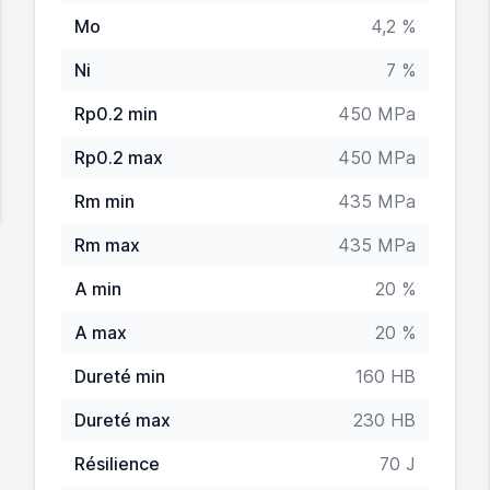
Mo
4,2 %
Ni
7 %
Rp0.2 min
450 MPa
Rp0.2 max
450 MPa
Rm min
435 MPa
Rm max
435 MPa
A min
20 %
A max
20 %
Dureté min
160 HB
Dureté max
230 HB
Résilience
70 J