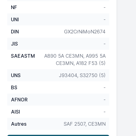
NF
-
UNI
-
DIN
GX2CrNiMoN2674
JIS
-
SAEASTM
A890 5A CE3MN, A995 5A
CE3MN, A182 F53 (5)
UNS
J93404, S32750 (5)
BS
-
AFNOR
-
AISI
-
Autres
SAF 2507, CE3MN