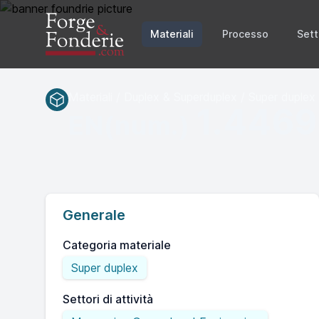
Materiali
Processo
Sett
Materiali / Duplex & Superduplex / Super duplex
1.4469
EN(num.)
Generale
Categoria materiale
Super duplex
Settori di attività