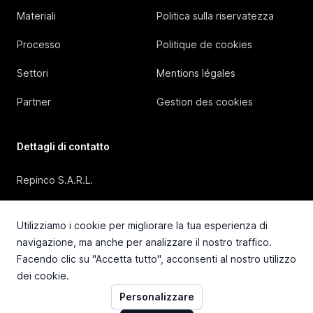
Materiali
Politica sulla riservatezza
Processo
Politique de cookies
Settori
Mentions légales
Partner
Gestion des cookies
Dettagli di contatto
Repinco S.A.R.L.
41, Rue Duguesclin, 69006 Lyon (FRANCE)
Utilizziamo i cookie per migliorare la tua esperienza di
+33 4 72 36 87 87
navigazione, ma anche per analizzare il nostro traffico.
Facendo clic su "Accetta tutto", acconsenti al nostro utilizzo
contact@repinco.com
dei cookie.
Personalizzare