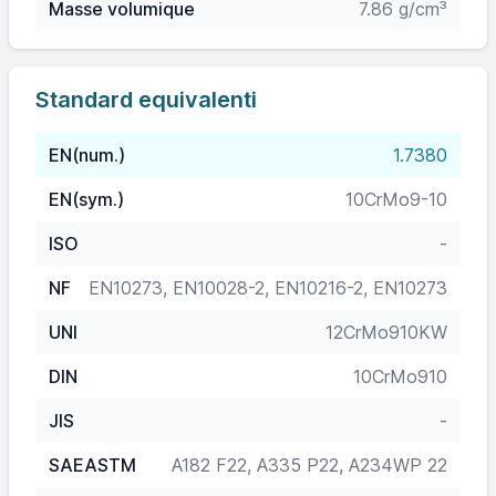
Masse volumique
7.86 g/cm³
Standard equivalenti
EN(num.)
1.7380
EN(sym.)
10CrMo9-10
ISO
-
NF
EN10273, EN10028-2, EN10216-2, EN10273
UNI
12CrMo910KW
DIN
10CrMo910
JIS
-
SAEASTM
A182 F22, A335 P22, A234WP 22