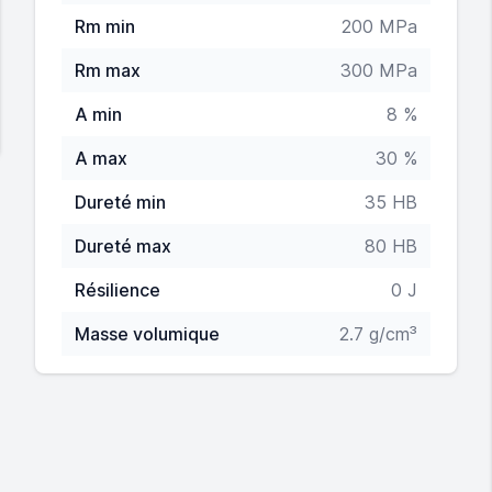
Rm min
200 MPa
Rm max
300 MPa
A min
8 %
A max
30 %
Dureté min
35 HB
Dureté max
80 HB
Résilience
0 J
Masse volumique
2.7 g/cm³