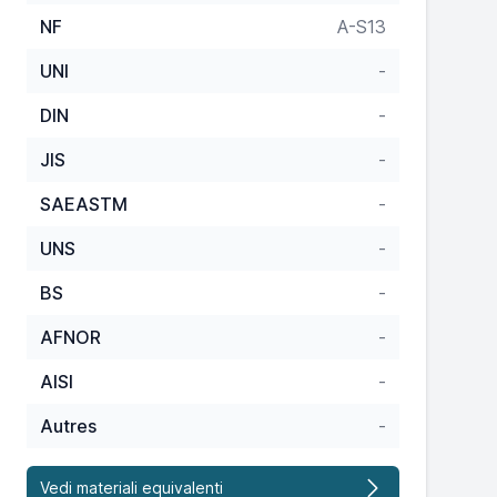
NF
A-S13
UNI
-
DIN
-
JIS
-
SAEASTM
-
UNS
-
BS
-
AFNOR
-
AISI
-
Autres
-
Vedi materiali equivalenti