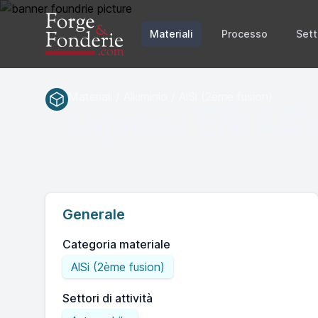
Materiali
Processo
Sett
Materiali / Alluminio / AlSi (2ème fusion)
EN AC
EN(num.)
Generale
Categoria materiale
AlSi (2ème fusion)
Settori di attività