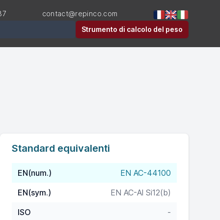
87
contact@repinco.com
Strumento di calcolo del peso
Standard equivalenti
EN(num.)
EN AC-44100
EN(sym.)
EN AC-Al Si12(b)
ISO
-