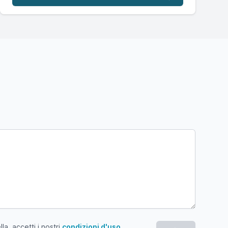
a, accetti i nostri
condizioni d'uso
.