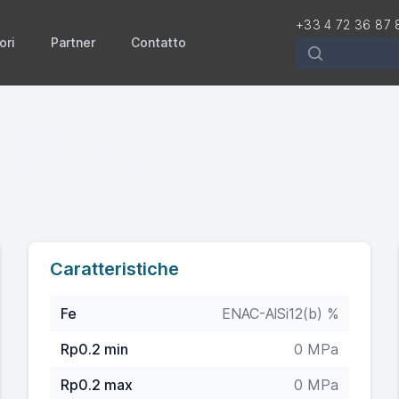
+33 4 72 36 87 
ori
Partner
Contatto
Rechercher
-44100
Caratteristiche
Fe
ENAC-AlSi12(b) %
Rp0.2 min
0 MPa
Rp0.2 max
0 MPa