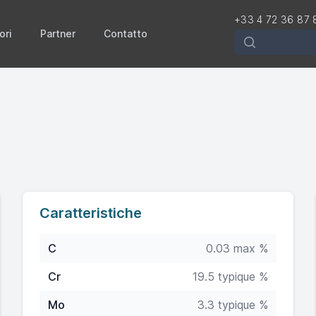
+33 4 72 36 87 
ori
Partner
Contatto
Rechercher
Caratteristiche
C
0.03 max %
Cr
19.5 typique %
Mo
3.3 typique %