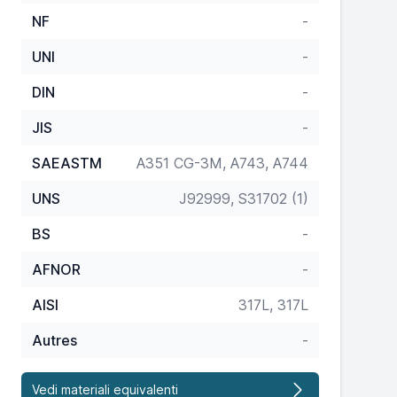
NF
-
UNI
-
DIN
-
JIS
-
SAEASTM
A351 CG-3M, A743, A744
UNS
J92999, S31702 (1)
BS
-
AFNOR
-
AISI
317L, 317L
Autres
-
Vedi materiali equivalenti