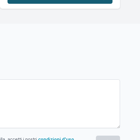
a, accetti i nostri
condizioni d'uso
.