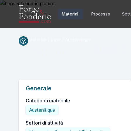
Materiali
Processo
Sett
Materiali / Inox / Austénitique
1.4412
EN(num.)
Generale
Categoria materiale
Austénitique
Settori di attività