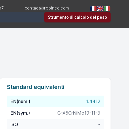
87
contact@repinco.com
Strumento di calcolo del peso
Standard equivalenti
EN(num.)
1.4412
EN(sym.)
G-X5CrNiMo19-11-3
ISO
-