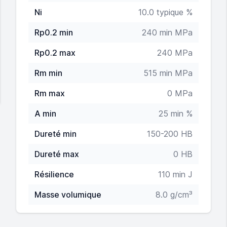
Ni
10.0 typique %
Rp0.2 min
240 min MPa
Rp0.2 max
240 MPa
Rm min
515 min MPa
Rm max
0 MPa
A min
25 min %
Dureté min
150-200 HB
Dureté max
0 HB
Résilience
110 min J
Masse volumique
8.0 g/cm³