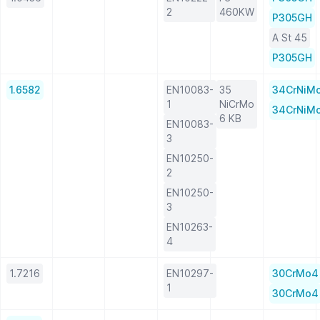
2
460KW
P305GH
A St 45
P305GH
1.6582
EN10083-
35
34CrNiM
1
NiCrMo
34CrNiM
6 KB
EN10083-
3
EN10250-
2
EN10250-
3
EN10263-
4
1.7216
EN10297-
30CrMo4
1
30CrMo4