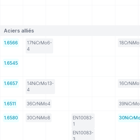
Aciers alliés
1.6566
17NiCrMo6-
18CrNiMo
4
1.6545
1.6657
14NiCrMo13-
16CrNiMo
4
1.6511
36CrNiMo4
39NiCrMo
1.6580
30CrNiMo8
EN10083-
30NiCrM
1
EN10083-
3