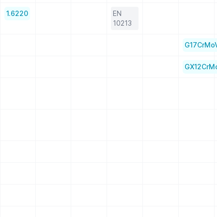
1.6220
EN
10213
G17CrMo
GX12CrMo