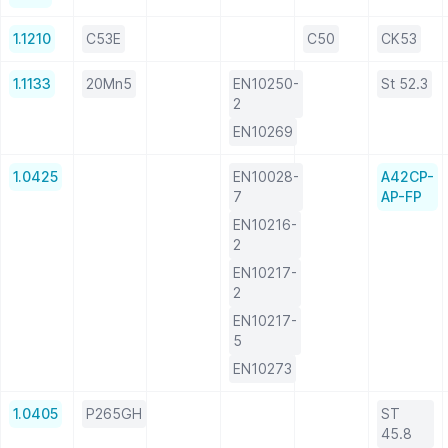
1.1210
C53E
C50
CK53
1.1133
20Mn5
EN10250-
St 52.3
2
EN10269
1.0425
EN10028-
A42CP-
7
AP-FP
EN10216-
2
EN10217-
2
EN10217-
5
EN10273
1.0405
P265GH
ST
45.8