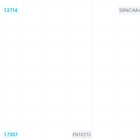
1.2714
56NiCrM
1.7357
EN10213