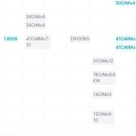
30CrMo4
34CrMo4
34CrMo4
1.8509
41CrAlMo7-
EN10085
41CrAlMo
10
41CrAlMo
31CrMo12
18CrMoSi4
KW
14CrMo3
12CrMo9-
10