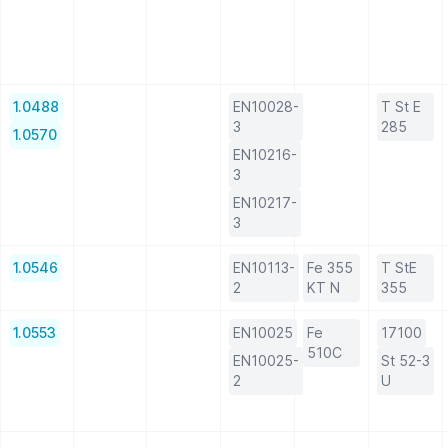
1.0488
EN10028-
T St E
3
285
1.0570
EN10216-
3
EN10217-
3
1.0546
EN10113-
Fe 355
T StE
2
KT N
355
1.0553
EN10025
Fe
17100
510C
EN10025-
St 52-3
2
U