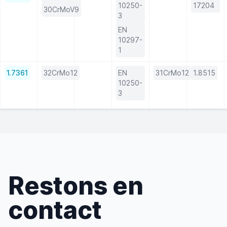
10250-
17204
30CrMoV9
3
EN
10297-
1
1.7361
32CrMo12
EN
31CrMo12
1.8515
10250-
3
Restons en
contact