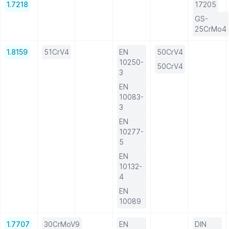
1.7218
17205
GS-
25CrMo4
1.8159
51CrV4
EN
50CrV4
10250-
50CrV4
3
EN
10083-
3
EN
10277-
5
EN
10132-
4
EN
10089
1.7707
30CrMoV9
EN
DIN