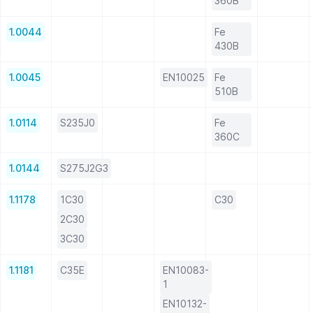
360B
1.0044
Fe
430B
1.0045
EN10025
Fe
510B
1.0114
S235J0
Fe
360C
1.0144
S275J2G3
1.1178
1C30
C30
2C30
3C30
1.1181
C35E
EN10083-
1
EN10132-