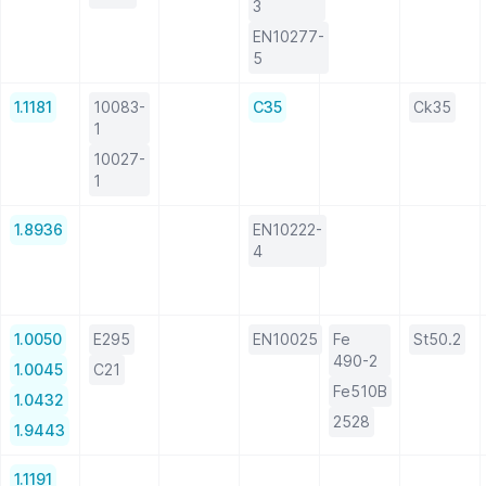
3
EN10277-
5
1.1181
10083-
C35
Ck35
1
10027-
1
1.8936
EN10222-
4
1.0050
E295
EN10025
Fe
St50.2
490-2
1.0045
C21
Fe510B
1.0432
2528
1.9443
1.1191