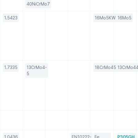
40NiCrMo7
1.5423
16Mo5KW
16Mo5
1.7335
13CrMo4-
18CrMo45KW
13CrMo4
5
1.0436
EN10222-
Fe
P305GH