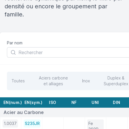
densité ou encore le groupement par
famille.
Par nom
Aciers carbone
Duplex &
Toutes
Inox
et alliages
Superduplex
EN(num.)
EN(sym.)
ISO
NF
UNI
DIN
Acier au Carbone
1.0037
S235JR
Fe