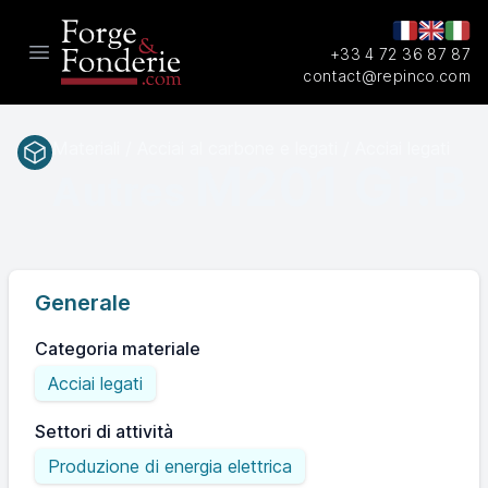
+33 4 72 36 87 87
Open main menu
contact@repinco.com
Materiali / Acciai al carbone e legati / Acciai legati
M201 Gr.B
Autres
Generale
Categoria materiale
Acciai legati
Settori di attività
Produzione di energia elettrica