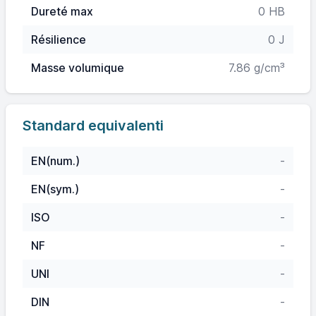
Dureté max
0 HB
Résilience
0 J
Masse volumique
7.86 g/cm³
Standard equivalenti
EN(num.)
-
EN(sym.)
-
ISO
-
NF
-
UNI
-
DIN
-