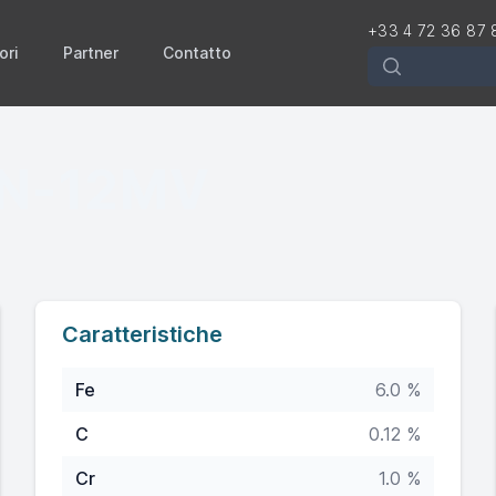
+33 4 72 36 87 
ori
Partner
Contatto
Rechercher
 N-12MV
Caratteristiche
Fe
6.0 %
C
0.12 %
Cr
1.0 %