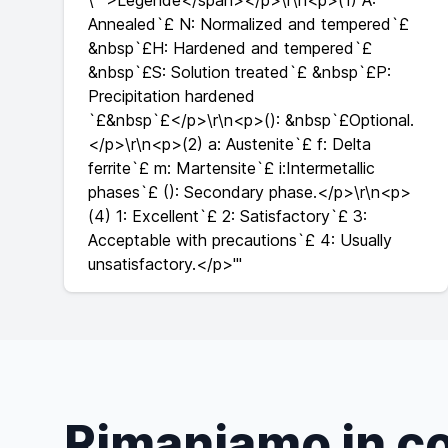
\"">Legende</span></p>\r\n<p>(1) A:
Annealed`£ N: Normalized and tempered`£
&nbsp`£H: Hardened and tempered`£
&nbsp`£S: Solution treated`£ &nbsp`£P:
Precipitation hardened
`£&nbsp`£</p>\r\n<p>(): &nbsp`£Optional.
</p>\r\n<p>(2) a: Austenite`£ f: Delta
ferrite`£ m: Martensite`£ i:Intermetallic
phases`£ (): Secondary phase.</p>\r\n<p>
(4) 1: Excellent`£ 2: Satisfactory`£ 3:
Acceptable with precautions`£ 4: Usually
unsatisfactory.</p>'"
Rimaniamo in co