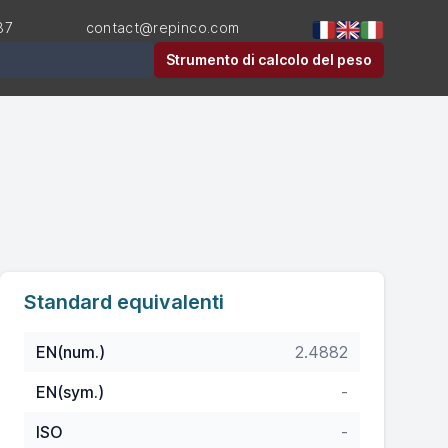
87
contact@repinco.com
Strumento di calcolo del peso
Standard equivalenti
EN(num.)
2.4882
EN(sym.)
-
ISO
-