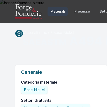
Materiali
Processo
Sett
Materiali / Inox / Base Nickel
A494
SAEASTM
Generale
Categoria materiale
Base Nickel
Settori di attività