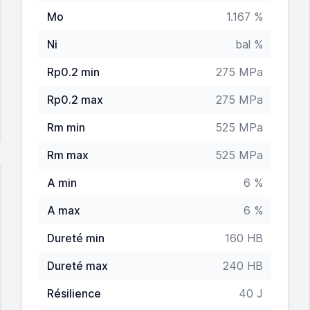
Mo
1.167 %
Ni
bal %
Rp0.2 min
275 MPa
Rp0.2 max
275 MPa
Rm min
525 MPa
Rm max
525 MPa
A min
6 %
A max
6 %
Dureté min
160 HB
Dureté max
240 HB
Résilience
40 J