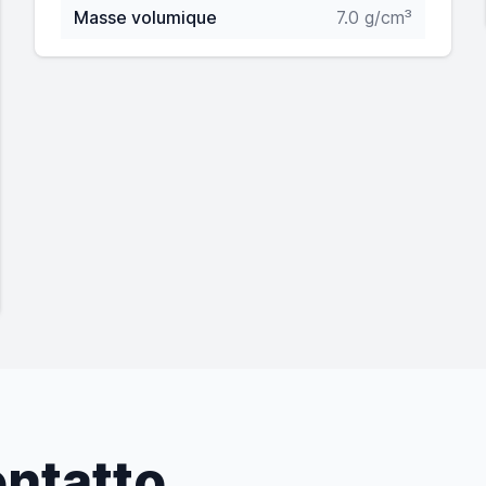
Masse volumique
7.0 g/cm³
ntatto