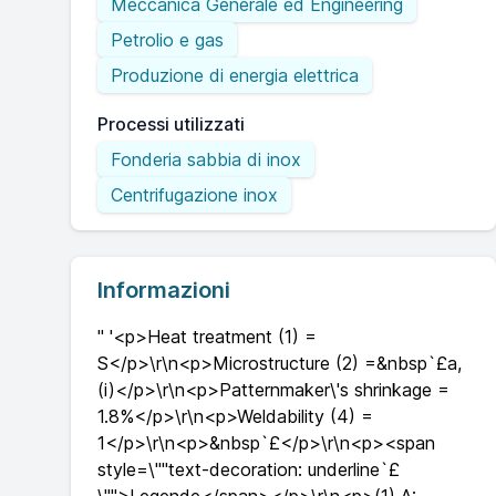
Meccanica Generale ed Engineering
Petrolio e gas
Produzione di energia elettrica
Processi utilizzati
Fonderia sabbia di inox
Centrifugazione inox
Informazioni
" '<p>Heat treatment (1) =
S</p>\r\n<p>Microstructure (2) =&nbsp`£a,
(i)</p>\r\n<p>Patternmaker\'s shrinkage =
1.8%</p>\r\n<p>Weldability (4) =
1</p>\r\n<p>&nbsp`£</p>\r\n<p><span
style=\""text-decoration: underline`£