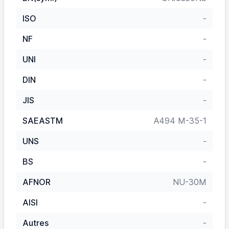
ISO
-
NF
-
UNI
-
DIN
-
JIS
-
SAEASTM
A494 M-35-1
UNS
-
BS
-
AFNOR
NU-30M
AISI
-
Autres
-