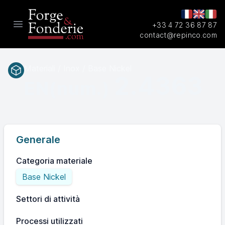
+33 4 72 36 87 87
Open main menu
contact@repinco.com
Materiali / Inox / Base Nickel
2.4363
EN(num.)
Generale
Categoria materiale
Base Nickel
Settori di attività
Processi utilizzati