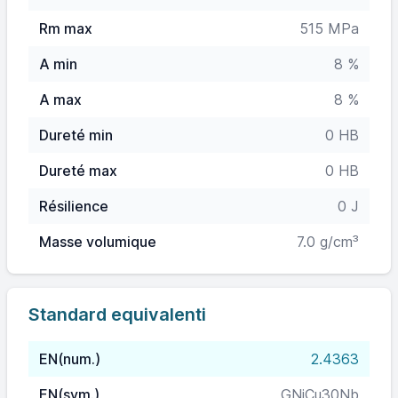
Rm max
515 MPa
A min
8 %
A max
8 %
Dureté min
0 HB
Dureté max
0 HB
Résilience
0 J
Masse volumique
7.0 g/cm³
Standard equivalenti
EN(num.)
2.4363
EN(sym.)
GNiCu30Nb