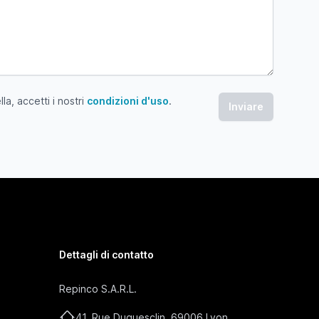
a, accetti i nostri
condizioni d'uso
.
 accetti i nostri condizioni d'uso
Dettagli di contatto
Repinco S.A.R.L.
41, Rue Duguesclin, 69006 Lyon