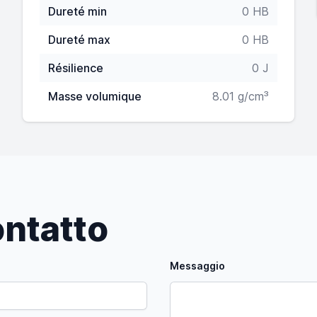
Dureté min
0 HB
Dureté max
0 HB
Résilience
0 J
Masse volumique
8.01 g/cm³
ntatto
Messaggio