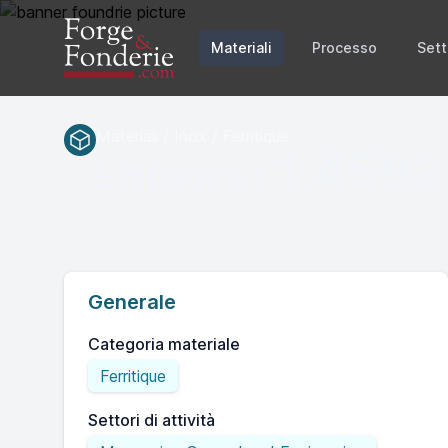
Materiali
Processo
Sett
Materiali / Inox / Ferritique
1.4592
EN(num.)
Generale
Categoria materiale
Ferritique
Settori di attività