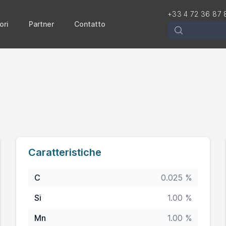
+33 4 72 36 87 
ori
Partner
Contatto
Rechercher
Caratteristiche
C
0.025 %
Si
1.00 %
Mn
1.00 %