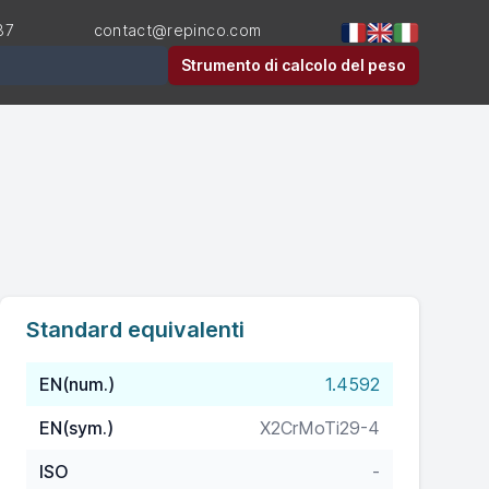
87
contact@repinco.com
Strumento di calcolo del peso
Standard equivalenti
EN(num.)
1.4592
EN(sym.)
X2CrMoTi29-4
ISO
-