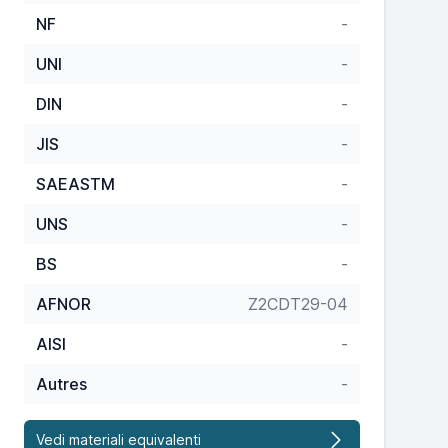
NF
-
UNI
-
DIN
-
JIS
-
SAEASTM
-
UNS
-
BS
-
AFNOR
Z2CDT29-04
AISI
-
Autres
-
Vedi materiali equivalenti