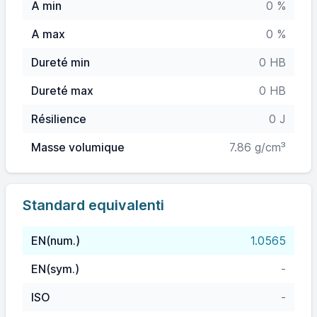
A min
0 %
A max
0 %
Dureté min
0 HB
Dureté max
0 HB
Résilience
0 J
Masse volumique
7.86 g/cm³
Standard equivalenti
EN(num.)
1.0565
EN(sym.)
-
ISO
-