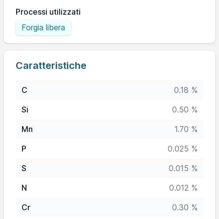
Processi utilizzati
Forgia libera
Caratteristiche
C
0.18 %
Si
0.50 %
Mn
1.70 %
P
0.025 %
S
0.015 %
N
0.012 %
Cr
0.30 %