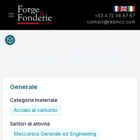
+33 4 72 36 87 87
Open main menu
contact@repinco.com
Materiali / Acciai al carbone e legati / Acciaio al
carbonio
1.0565
EN(num.)
Generale
Categoria materiale
Acciaio al carbonio
Settori di attività
Meccanica Generale ed Engineering