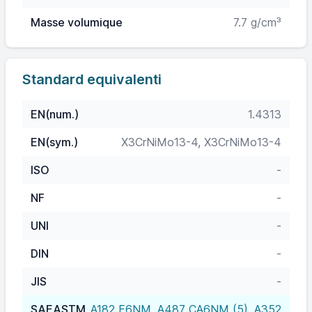
Masse volumique
7.7 g/cm³
Standard equivalenti
EN(num.)
1.4313
EN(sym.)
X3CrNiMo13-4, X3CrNiMo13-4
ISO
-
NF
-
UNI
-
DIN
-
JIS
-
SAEASTM
A182 F6NM, A487 CA6NM (5), A352