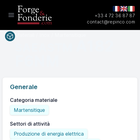
+33 4 72 36 87 87
Open main menu
contact@repinco.com
Materiali / Inox / Martensitique
A182
SAEASTM
F6NM
Generale
Categoria materiale
Martensitique
Settori di attività
Produzione di energia elettrica