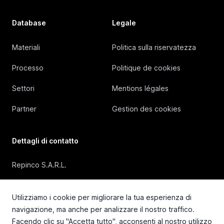
Database
Legale
Materiali
Politica sulla riservatezza
Processo
Politique de cookies
Settori
Mentions légales
Partner
Gestion des cookies
Dettagli di contatto
Repinco S.A.R.L.
41, Rue Duguesclin, 69006 Lyon (FRANCE)
Utilizziamo i cookie per migliorare la tua esperienza di
+33 4 72 36 87 87
navigazione, ma anche per analizzare il nostro traffico.
Facendo clic su "Accetta tutto", acconsenti al nostro utilizzo