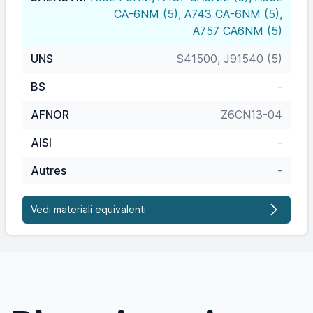
CA-6NM (5), A743 CA-6NM (5),
A757 CA6NM (5)
UNS
S41500, J91540 (5)
BS
-
AFNOR
Z6CN13-04
AISI
-
Autres
-
Vedi materiali equivalenti