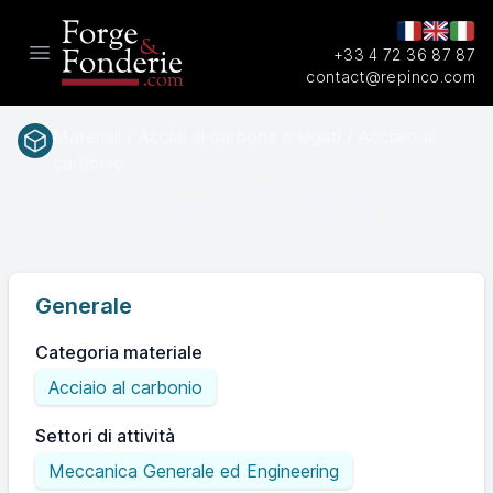
+33 4 72 36 87 87
Open main menu
contact@repinco.com
Materiali / Acciai al carbone e legati / Acciaio al
carbonio
1.1141
EN(num.)
Generale
Categoria materiale
Acciaio al carbonio
Settori di attività
Meccanica Generale ed Engineering