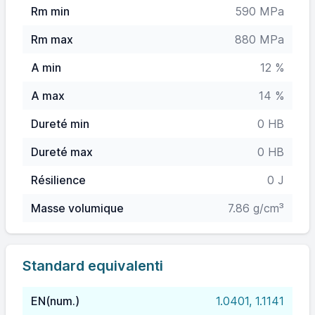
Rm min
590 MPa
Rm max
880 MPa
A min
12 %
A max
14 %
Dureté min
0 HB
Dureté max
0 HB
Résilience
0 J
Masse volumique
7.86 g/cm³
Standard equivalenti
EN(num.)
1.0401, 1.1141