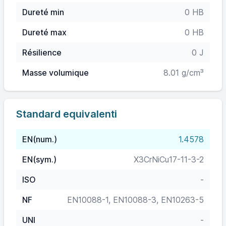
Dureté min
0 HB
Dureté max
0 HB
Résilience
0 J
Masse volumique
8.01 g/cm³
Standard equivalenti
EN(num.)
1.4578
EN(sym.)
X3CrNiCu17-11-3-2
ISO
-
NF
EN10088-1, EN10088-3, EN10263-5
UNI
-