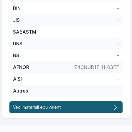
DIN
-
JIS
-
SAEASTM
-
UNS
-
BS
-
AFNOR
Z4CNUD17-11-03FF
AISI
-
Autres
-
Vedi materiali equivalenti