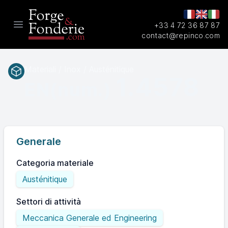
+33 4 72 36 87 87
Open main menu
contact@repinco.com
Materiali / Inox / Austénitique
1.4578
EN(num.)
Generale
Categoria materiale
Austénitique
Settori di attività
Meccanica Generale ed Engineering