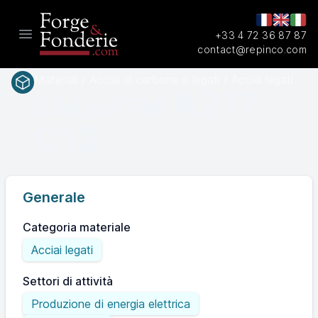
+33 4 72 36 87 87
Open main menu
contact@repinco.com
Materiali / Acciai al carbone e legati / Acciai legati
A217
SAEASTM
C12
Generale
Categoria materiale
Acciai legati
Settori di attività
Produzione di energia elettrica