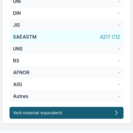
UNI
-
DIN
-
JIS
-
SAEASTM
A217 C12
UNS
-
BS
-
AFNOR
-
AISI
-
Autres
-
Vedi materiali equivalenti