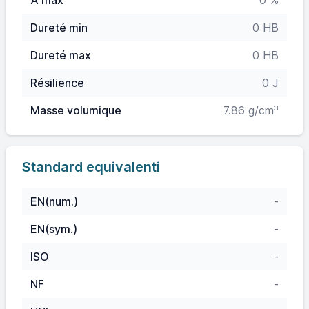
A max
0 %
Dureté min
0 HB
Dureté max
0 HB
Résilience
0 J
Masse volumique
7.86 g/cm³
Standard equivalenti
EN(num.)
-
EN(sym.)
-
ISO
-
NF
-