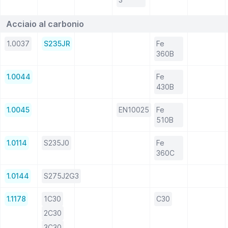
Acciaio al carbonio
1.0037
S235JR
Fe
360B
1.0044
Fe
430B
1.0045
EN10025
Fe
510B
1.0114
S235J0
Fe
360C
1.0144
S275J2G3
1.1178
1C30
C30
2C30
3C30