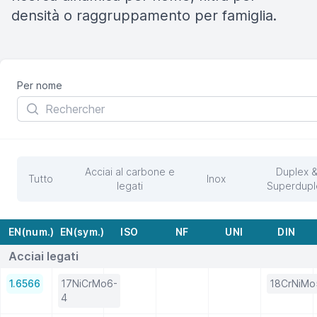
densità o raggruppamento per famiglia.
Per nome
Acciai al carbone e
Duplex 
Tutto
Inox
legati
Superdupl
EN(num.)
EN(sym.)
ISO
NF
UNI
DIN
Acciai legati
1.6566
17NiCrMo6-
18CrNiMo
4