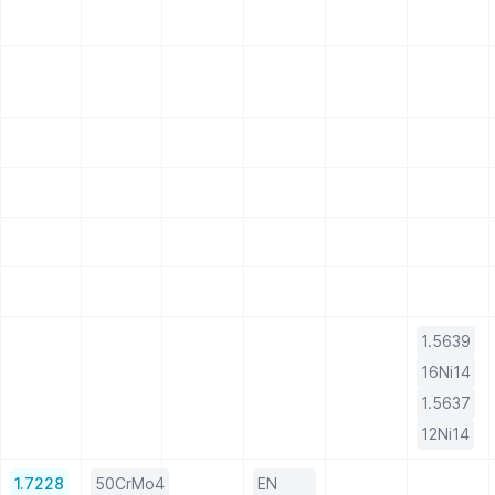
1.5639
16Ni14
1.5637
12Ni14
1.7228
50CrMo4
EN