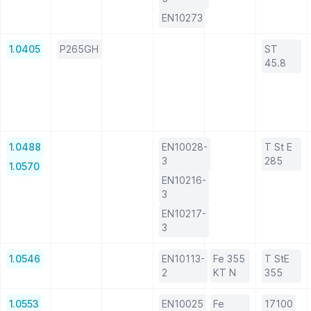
EN10273
1.0405
P265GH
ST
45.8
1.0488
EN10028-
T St E
3
285
1.0570
EN10216-
3
EN10217-
3
1.0546
EN10113-
Fe 355
T StE
2
KT N
355
1.0553
EN10025
Fe
17100