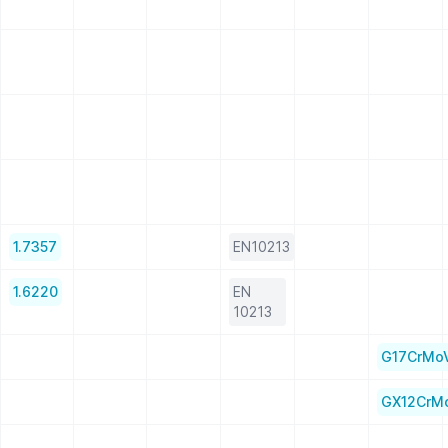
1.7357
EN10213
1.6220
EN
10213
G17CrMo
GX12CrMo