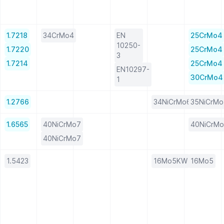
1.7218
34CrMo4
EN
25CrMo4
10250-
1.7220
25CrMo4
3
1.7214
25CrMo4
EN10297-
30CrMo4
1
1.2766
34NiCrMo6
35NiCrMo
1.6565
40NiCrMo7
40NiCrM
40NiCrMo7
1.5423
16Mo5KW
16Mo5