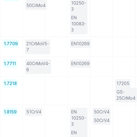
10250-
50CrMo4
3
EN
10083-
3
1.7709
21CrMoV5-
EN10269
7
1.7711
40CrMoV4-
EN10269
6
1.7218
17205
GS-
25CrMo4
1.8159
51CrV4
EN
50CrV4
10250-
50CrV4
3
EN