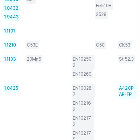
Fe510B
1.0432
2528
1.9443
1.1191
1.1210
C53E
C50
CK53
1.1133
20Mn5
EN10250-
St 52.3
2
EN10269
1.0425
EN10028-
A42CP-
7
AP-FP
EN10216-
2
EN10217-
2
EN10217-
5