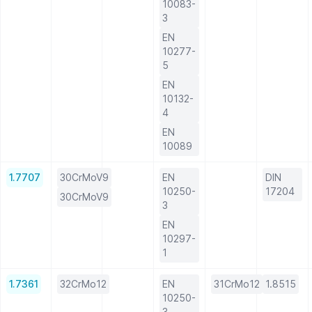
10083-
3
EN
10277-
5
EN
10132-
4
EN
10089
1.7707
30CrMoV9
EN
DIN
10250-
17204
30CrMoV9
3
EN
10297-
1
1.7361
32CrMo12
EN
31CrMo12
1.8515
10250-
3