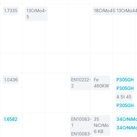
1.7335
13CrMo4-
18CrMo45KW
13CrMo4
5
1.0436
EN10222-
Fe
P305GH
2
460KW
P305GH
A St 45
P305GH
1.6582
EN10083-
35
34CrNiM
1
NiCrMo
34CrNiM
6 KB
EN10083-