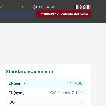
87
contact@repinco.com
Strumento di calcolo del peso
Standard equivalenti
EN(num.)
1.4406
EN(sym.)
X2CrNiMoN17-11-2
ISO
-