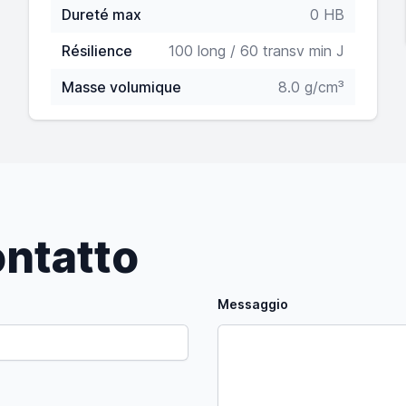
Dureté max
0 HB
Résilience
100 long / 60 transv min J
Masse volumique
8.0 g/cm³
ntatto
Messaggio