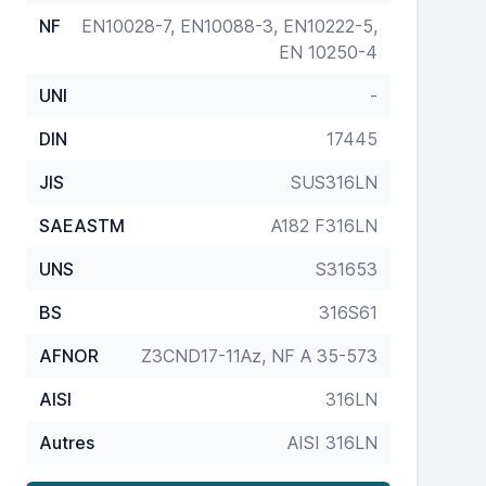
NF
EN10028-7, EN10088-3, EN10222-5,
EN 10250-4
UNI
-
DIN
17445
JIS
SUS316LN
SAEASTM
A182 F316LN
UNS
S31653
BS
316S61
AFNOR
Z3CND17-11Az, NF A 35-573
AISI
316LN
Autres
AISI 316LN