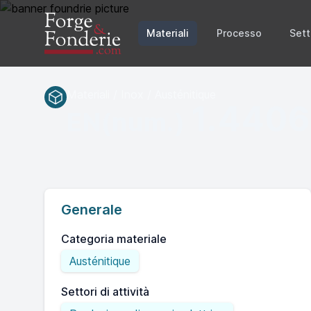
Materiali
Processo
Sett
Materiali / Inox / Austénitique
1.4406
EN(num.)
Generale
Categoria materiale
Austénitique
Settori di attività