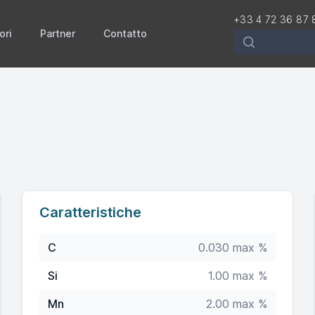
+33 4 72 36 87 
ori
Partner
Contatto
Rechercher
Caratteristiche
C
0.030 max %
Si
1.00 max %
Mn
2.00 max %