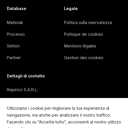
Database
Legale
Materiali
Politica sulla riservatezza
Processo
Politique de cookies
Settori
Mentions légales
Partner
Gestion des cookies
Dettagli di contatto
Repinco S.A.R.L.
41, Rue Duguesclin, 69006 Lyon (FRANCE)
Utilizziamo i cookie per migliorare la tua esperienza di
+33 4 72 36 87 87
navigazione, ma anche per analizzare il nostro traffico.
Facendo clic su "Accetta tutto", acconsenti al nostro utilizzo
contact@repinco.com