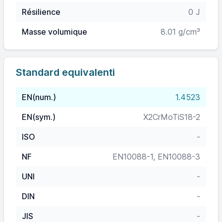
Résilience
0 J
Masse volumique
8.01 g/cm³
Standard equivalenti
EN(num.)
1.4523
EN(sym.)
X2CrMoTiS18-2
ISO
-
NF
EN10088-1, EN10088-3
UNI
-
DIN
-
JIS
-