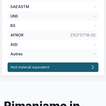
SAEASTM
-
UNS
-
BS
-
AFNOR
Z3CFDT18-02
AISI
-
Autres
-
Vedi materiali equivalenti
Rimaniamo in