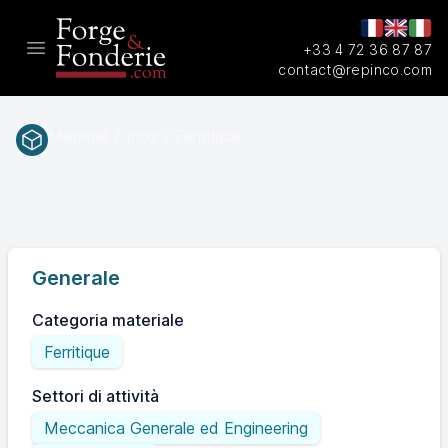
+33 4 72 36 87 87
Open main menu
contact@repinco.com
Materiali / Inox / Ferritique
1.4523
EN(num.)
Generale
Categoria materiale
Ferritique
Settori di attività
Meccanica Generale ed Engineering