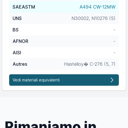
SAEASTM
A494 CW-12MW
UNS
N30002, N10276 (5)
BS
-
AFNOR
-
AISI
-
Autres
Hastelloy� C-276 (5, 7)
Vedi materiali equivalenti
Rimaniamo in