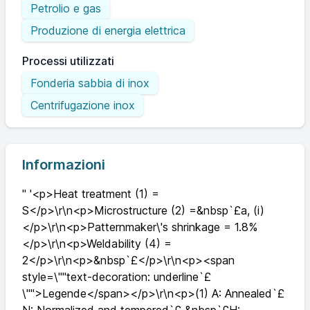
Petrolio e gas
Produzione di energia elettrica
Processi utilizzati
Fonderia sabbia di inox
Centrifugazione inox
Informazioni
" '<p>Heat treatment (1) =
S</p>\r\n<p>Microstructure (2) =&nbsp`£a, (i)
</p>\r\n<p>Patternmaker\'s shrinkage = 1.8%
</p>\r\n<p>Weldability (4) =
2</p>\r\n<p>&nbsp`£</p>\r\n<p><span
style=\""text-decoration: underline`£
\"">Legende</span></p>\r\n<p>(1) A: Annealed`£