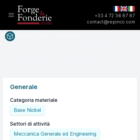
+33 4 72 36 87 87
Open main menu
contact@repinco.com
Materiali / Inox / Base Nickel
A494
SAEASTM
CW-12MW
Generale
Categoria materiale
Base Nickel
Settori di attività
Meccanica Generale ed Engineering