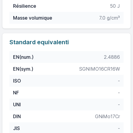
Résilience
50 J
Masse volumique
7.0 g/cm³
Standard equivalenti
EN(num.)
2.4886
EN(sym.)
SGNIMO16CR16W
ISO
-
NF
-
UNI
-
DIN
GNiMo17Cr
JIS
-