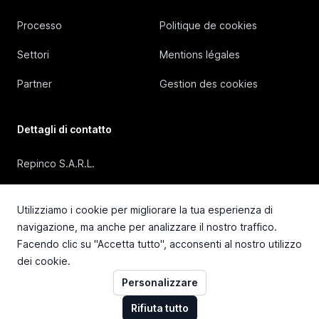
Processo
Politique de cookies
Settori
Mentions légales
Partner
Gestion des cookies
Dettagli di contatto
Repinco S.A.R.L.
41, Rue Duguesclin, 69006 Lyon (FRANCE)
Utilizziamo i cookie per migliorare la tua esperienza di
+33 4 72 36 87 87
navigazione, ma anche per analizzare il nostro traffico.
Facendo clic su "Accetta tutto", acconsenti al nostro utilizzo
contact@repinco.com
dei cookie.
Personalizzare
Rifiuta tutto