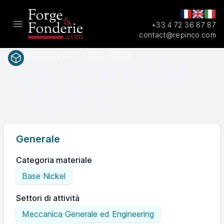
+33 4 72 36 87 87
Open main menu
contact@repinco.com
Materiali / Inox / Base Nickel
A494
SAEASTM
M-25S
Generale
Categoria materiale
Base Nickel
Settori di attività
Meccanica Generale ed Engineering