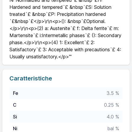
N: Normalized and tempered`£ &nbsp`£H:
Hardened and tempered`£ &nbsp`£S: Solution
treated`£ &nbsp`£P: Precipitation hardened
`£&nbsp`£</p>\r\n<p>(): &nbsp`£Optional.
</p>\r\n<p>(2) a: Austenite`£ f: Delta ferrite`£ m:
Martensite`£ i:Intermetallic phases`£ (): Secondary
phase.</p>\r\n<p>(4) 1: Excellent`£ 2:
Satisfactory`£ 3: Acceptable with precautions`£ 4:
Usually unsatisfactory.</p>'"
Caratteristiche
Fe
3.5 %
C
0.25 %
Si
4.0 %
Ni
bal %