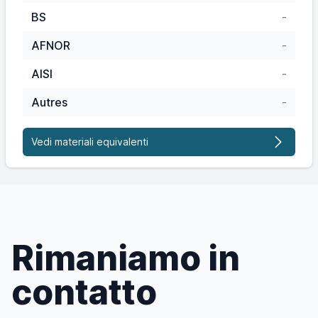
BS
-
AFNOR
-
AISI
-
Autres
-
Vedi materiali equivalenti
Rimaniamo in
contatto