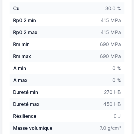
Cu
30.0 %
Rp0.2 min
415 MPa
Rp0.2 max
415 MPa
Rm min
690 MPa
Rm max
690 MPa
A min
0 %
A max
0 %
Dureté min
270 HB
Dureté max
450 HB
Résilience
0 J
Masse volumique
7.0 g/cm³