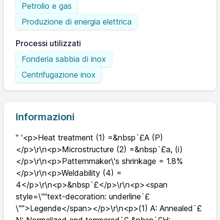
Petrolio e gas
Produzione di energia elettrica
Processi utilizzati
Fonderia sabbia di inox
Centrifugazione inox
Informazioni
" '<p>Heat treatment (1) =&nbsp`£A (P)
</p>\r\n<p>Microstructure (2) =&nbsp`£a, (i)
</p>\r\n<p>Patternmaker\'s shrinkage = 1.8%
</p>\r\n<p>Weldability (4) =
4</p>\r\n<p>&nbsp`£</p>\r\n<p><span
style=\""text-decoration: underline`£
\"">Legende</span></p>\r\n<p>(1) A: Annealed`£