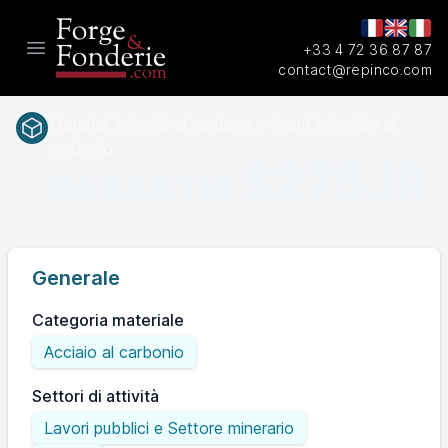
+33 4 72 36 87 87
Open main menu
contact@repinco.com
Materiali / Acciai al carbone e legati / Acciaio al
carbonio
S275JR
SAEASTM
Generale
Categoria materiale
Acciaio al carbonio
Settori di attività
Lavori pubblici e Settore minerario