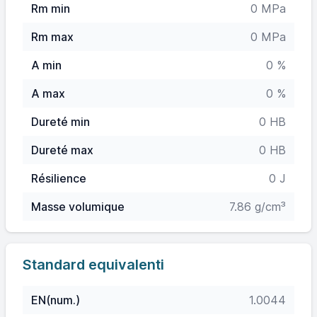
Rm min
0 MPa
Rm max
0 MPa
A min
0 %
A max
0 %
Dureté min
0 HB
Dureté max
0 HB
Résilience
0 J
Masse volumique
7.86 g/cm³
Standard equivalenti
EN(num.)
1.0044