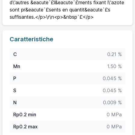
d\'autres &eacute`£l&eacute`£ments fixant l\'azote
sont pr&eacute`£sents en quantit&eacute`£s
suffisantes.</p>\r\n<p>&nbsp`£</p>
Caratteristiche
C
0.21 %
Mn
1.50 %
P
0.045 %
S
0.045 %
N
0.009 %
Rp0.2 min
0 MPa
Rp0.2 max
0 MPa