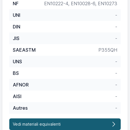
NF
EN10222-4, EN10028-6, EN10273
UNI
-
DIN
-
JIS
-
SAEASTM
P355QH
UNS
-
BS
-
AFNOR
-
AISI
-
Autres
-
Vedi materiali equivalenti