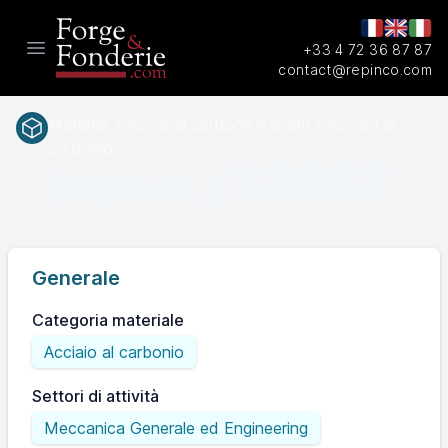
+33 4 72 36 87 87
Open main menu
contact@repinco.com
Materiali / Acciai al carbone e legati / Acciaio al
carbonio
1.8867
EN(num.)
Generale
Categoria materiale
Acciaio al carbonio
Settori di attività
Meccanica Generale ed Engineering