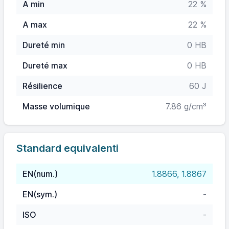
A min
22 %
A max
22 %
Dureté min
0 HB
Dureté max
0 HB
Résilience
60 J
Masse volumique
7.86 g/cm³
Standard equivalenti
EN(num.)
1.8866, 1.8867
EN(sym.)
-
ISO
-