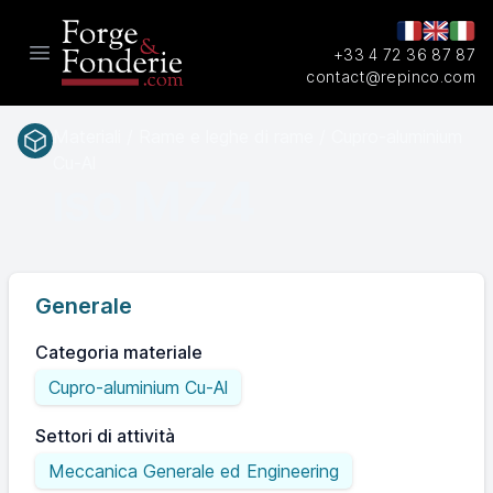
+33 4 72 36 87 87
Open main menu
contact@repinco.com
Materiali / Rame e leghe di rame / Cupro-aluminium
Cu-Al
MZ4
ISO
Generale
Categoria materiale
Cupro-aluminium Cu-Al
Settori di attività
Meccanica Generale ed Engineering