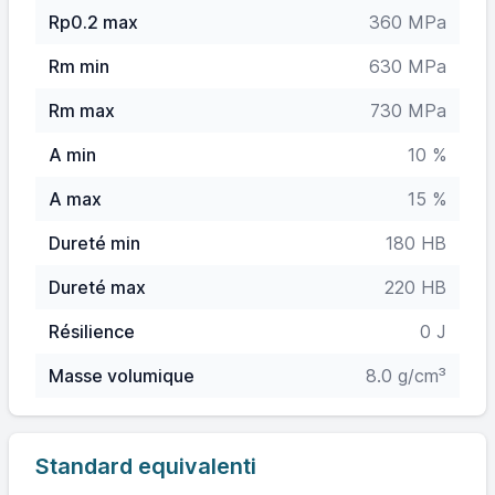
Rp0.2 max
360 MPa
Rm min
630 MPa
Rm max
730 MPa
A min
10 %
A max
15 %
Dureté min
180 HB
Dureté max
220 HB
Résilience
0 J
Masse volumique
8.0 g/cm³
Standard equivalenti