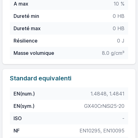
A max
10 %
Dureté min
0 HB
Dureté max
0 HB
Résilience
0 J
Masse volumique
8.0 g/cm³
Standard equivalenti
EN(num.)
1.4848, 1.4841
EN(sym.)
GX40CrNiSi25-20
ISO
-
NF
EN10295, EN10095