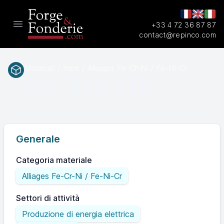
+33 4 72 36 87 87
Open main menu
contact@repinco.com
Materiali / Inox / Alliages Fe-Cr-Ni / Fe-Ni-Cr
310 (1)
AISI
Generale
Categoria materiale
Alliages Fe-Cr-Ni / Fe-Ni-Cr
Settori di attività
Produzione di energia elettrica