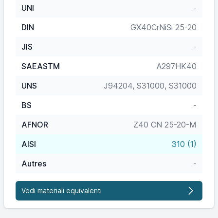
UNI
-
DIN
GX40CrNiSi 25-20
JIS
-
SAEASTM
A297HK40
UNS
J94204, S31000, S31000
BS
-
AFNOR
Z40 CN 25-20-M
AISI
310 (1)
Autres
-
Vedi materiali equivalenti