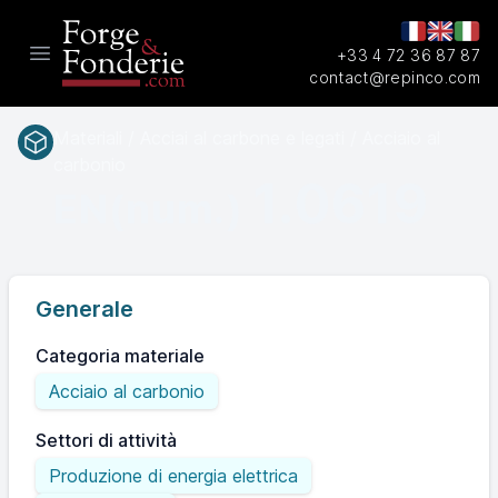
+33 4 72 36 87 87
Open main menu
contact@repinco.com
Materiali / Acciai al carbone e legati / Acciaio al
carbonio
1.0619
EN(num.)
Generale
Categoria materiale
Acciaio al carbonio
Settori di attività
Produzione di energia elettrica