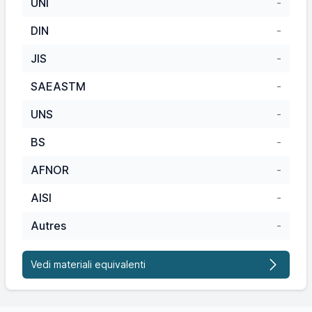
UNI
-
DIN
-
JIS
-
SAEASTM
-
UNS
-
BS
-
AFNOR
-
AISI
-
Autres
-
Vedi materiali equivalenti