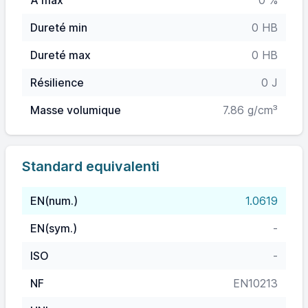
A max
0 %
Dureté min
0 HB
Dureté max
0 HB
Résilience
0 J
Masse volumique
7.86 g/cm³
Standard equivalenti
EN(num.)
1.0619
EN(sym.)
-
ISO
-
NF
EN10213