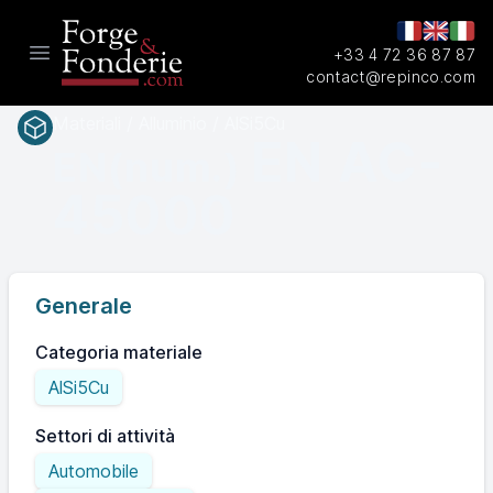
+33 4 72 36 87 87
Open main menu
contact@repinco.com
Materiali / Alluminio / AlSi5Cu
EN AC-
EN(num.)
45000
Generale
Categoria materiale
AlSi5Cu
Settori di attività
Automobile