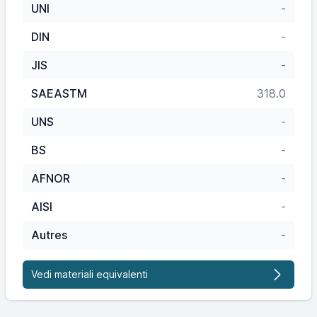
UNI
-
DIN
-
JIS
-
SAEASTM
318.0
UNS
-
BS
-
AFNOR
-
AISI
-
Autres
-
Vedi materiali equivalenti