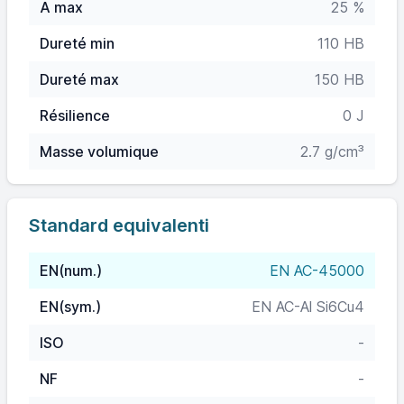
A max
25 %
Dureté min
110 HB
Dureté max
150 HB
Résilience
0 J
Masse volumique
2.7 g/cm³
Standard equivalenti
EN(num.)
EN AC-45000
EN(sym.)
EN AC-Al Si6Cu4
ISO
-
NF
-