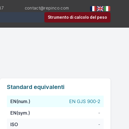
87
contact@repinco.com
Strumento di calcolo del peso
Standard equivalenti
EN(num.)
EN GJS 900-2
EN(sym.)
-
ISO
-