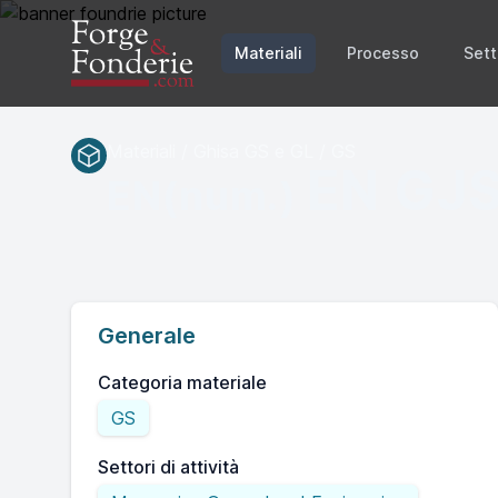
Materiali
Processo
Sett
Materiali / Ghisa GS e GL / GS
EN GJS
EN(num.)
Generale
Categoria materiale
GS
Settori di attività