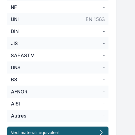
NF
-
UNI
EN 1563
DIN
-
JIS
-
SAEASTM
-
UNS
-
BS
-
AFNOR
-
AISI
-
Autres
-
Vedi materiali equivalenti