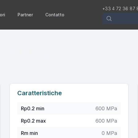
+33 4 72 36 87 
ori
Partner
Contatto
Rechercher
 900-2
Caratteristiche
Rp0.2 min
600 MPa
Rp0.2 max
600 MPa
Rm min
0 MPa