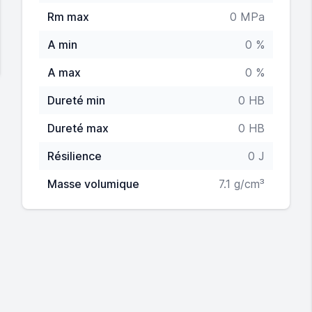
Rm max
0 MPa
A min
0 %
A max
0 %
Dureté min
0 HB
Dureté max
0 HB
Résilience
0 J
Masse volumique
7.1 g/cm³