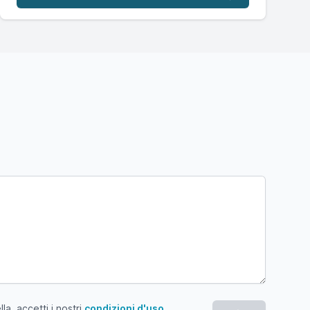
a, accetti i nostri
condizioni d'uso
.