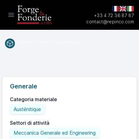
+33 4 72 36 87 87
Open main menu
contact@repinco.com
Materiali / Inox / Austénitique
1.4310
EN(num.)
Generale
Categoria materiale
Austénitique
Settori di attività
Meccanica Generale ed Engineering