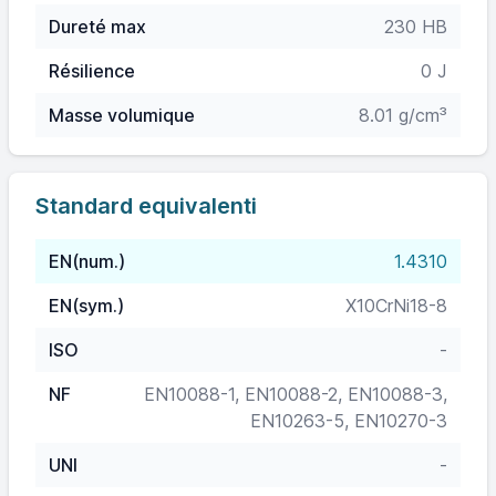
Dureté max
230 HB
Résilience
0 J
Masse volumique
8.01 g/cm³
Standard equivalenti
EN(num.)
1.4310
EN(sym.)
X10CrNi18-8
ISO
-
NF
EN10088-1, EN10088-2, EN10088-3,
EN10263-5, EN10270-3
UNI
-