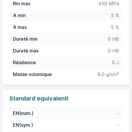
Rm max
450 MPa
A min
5 %
A max
5 %
Dureté min
0 HB
Dureté max
0 HB
Résilience
0 J
Masse volumique
8.0 g/cm³
Standard equivalenti
EN(num.)
-
EN(sym.)
-