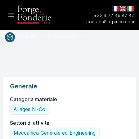
+33 4 72 36 87 87
Open main menu
contact@repinco.com
Materiali / Inox / Alliages Ni-Co
SAEASTM
17Cr/53NiW
Generale
Categoria materiale
Alliages Ni-Co
Settori di attività
Meccanica Generale ed Engineering