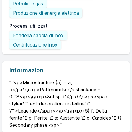
Petrolio e gas
Produzione di energia elettrica
Processi utilizzati
Fonderia sabbia di inox
Centrifugazione inox
Informazioni
" '<p>Microstructure (5) = a,
c</p>\r\n<p>Patternmaker\'s shrinkage =
0.08</p>\r\n<p>&nbsp`£</p>\r\n<p><span
style=\""text-decoration: underline`£
\"">Legende</span></p>\r\n<p>(5) f: Delta
ferrite`£ p: Perlite`£ a: Austenite`£ c: Carbides`£ ():
Secondary phase.</p>'"