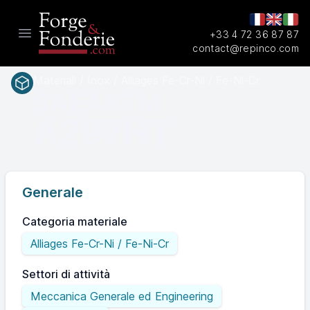
+33 4 72 36 87 87
Open main menu
contact@repinco.com
Materiali / Inox / Alliages Fe-Cr-Ni / Fe-Ni-Cr
SAEASTM
A297HT
Generale
Categoria materiale
Alliages Fe-Cr-Ni / Fe-Ni-Cr
Settori di attività
Meccanica Generale ed Engineering