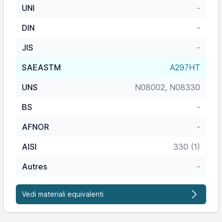
UNI
-
DIN
-
JIS
-
SAEASTM
A297HT
UNS
N08002, N08330
BS
-
AFNOR
-
AISI
330 (1)
Autres
-
Vedi materiali equivalenti