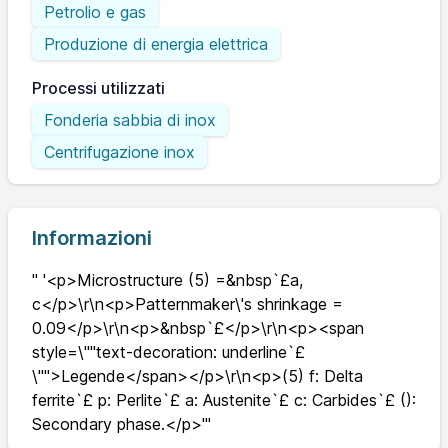
Petrolio e gas
Produzione di energia elettrica
Processi utilizzati
Fonderia sabbia di inox
Centrifugazione inox
Informazioni
" '<p>Microstructure (5) =&nbsp`£a,
c</p>\r\n<p>Patternmaker\'s shrinkage =
0.09</p>\r\n<p>&nbsp`£</p>\r\n<p><span
style=\""text-decoration: underline`£
\"">Legende</span></p>\r\n<p>(5) f: Delta
ferrite`£ p: Perlite`£ a: Austenite`£ c: Carbides`£ ():
Secondary phase.</p>'"