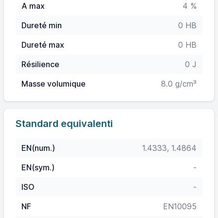
A max
4 %
Dureté min
0 HB
Dureté max
0 HB
Résilience
0 J
Masse volumique
8.0 g/cm³
Standard equivalenti
EN(num.)
1.4333, 1.4864
EN(sym.)
-
ISO
-
NF
EN10095