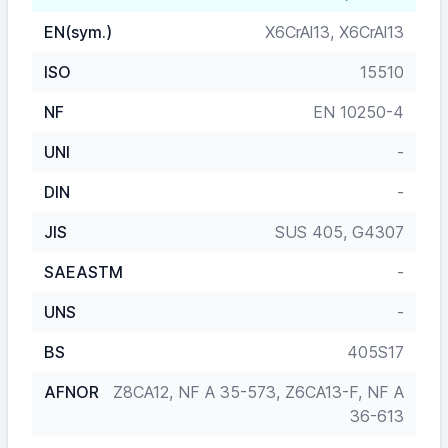
EN(sym.)
X6CrAl13, X6CrAl13
ISO
15510
NF
EN 10250-4
UNI
-
DIN
-
JIS
SUS 405, G4307
SAEASTM
-
UNS
-
BS
405S17
AFNOR
Z8CA12, NF A 35-573, Z6CA13-F, NF A
36-613