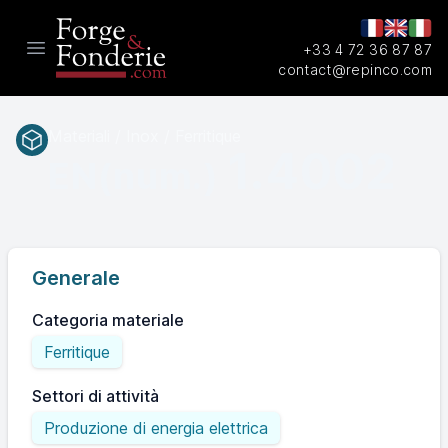
+33 4 72 36 87 87
Open main menu
contact@repinco.com
Materiali / Inox / Ferritique
1.4002
EN(num.)
Generale
Categoria materiale
Ferritique
Settori di attività
Produzione di energia elettrica