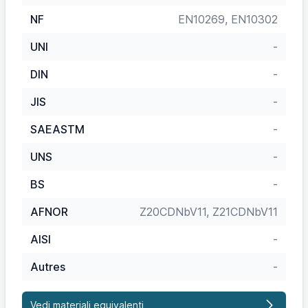
NF
EN10269, EN10302
UNI
-
DIN
-
JIS
-
SAEASTM
-
UNS
-
BS
-
AFNOR
Z20CDNbV11, Z21CDNbV11
AISI
-
Autres
-
Vedi materiali equivalenti