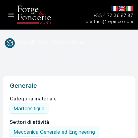
+33 4 72 36 87 87
Open main menu
contact@repinco.com
Materiali / Inox / Martensitique
1.4913
EN(num.)
Generale
Categoria materiale
Martensitique
Settori di attività
Meccanica Generale ed Engineering