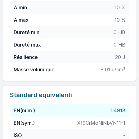
A min
10 %
A max
10 %
Dureté min
0 HB
Dureté max
0 HB
Résilience
20 J
Masse volumique
8.01 g/cm³
Standard equivalenti
EN(num.)
1.4913
EN(sym.)
X19CrMoNiNbVN11-1
ISO
-