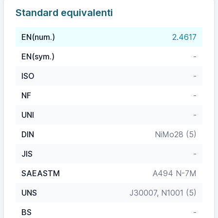
Standard equivalenti
EN(num.)
2.4617
EN(sym.)
-
ISO
-
NF
-
UNI
-
DIN
NiMo28 (5)
JIS
-
SAEASTM
A494 N-7M
UNS
J30007, N1001 (5)
BS
-