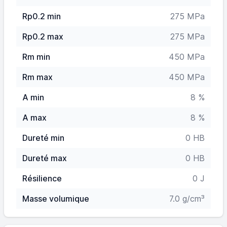
Rp0.2 min
275 MPa
Rp0.2 max
275 MPa
Rm min
450 MPa
Rm max
450 MPa
A min
8 %
A max
8 %
Dureté min
0 HB
Dureté max
0 HB
Résilience
0 J
Masse volumique
7.0 g/cm³