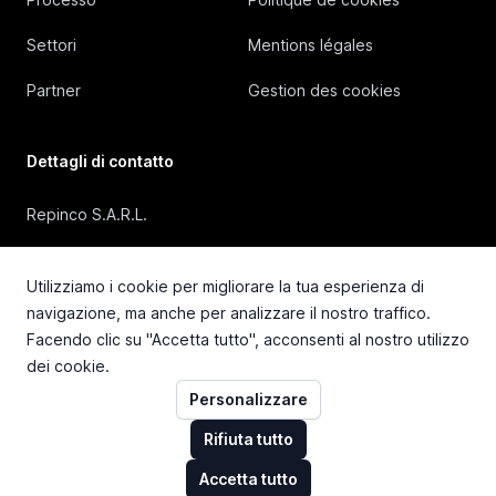
Settori
Mentions légales
Partner
Gestion des cookies
Dettagli di contatto
Repinco S.A.R.L.
41, Rue Duguesclin, 69006 Lyon (FRANCE)
Utilizziamo i cookie per migliorare la tua esperienza di
+33 4 72 36 87 87
navigazione, ma anche per analizzare il nostro traffico.
Facendo clic su "Accetta tutto", acconsenti al nostro utilizzo
contact@repinco.com
dei cookie.
Personalizzare
Rifiuta tutto
Accetta tutto
© 2026 Repinco S.A.R.L. Tous droits réservés.