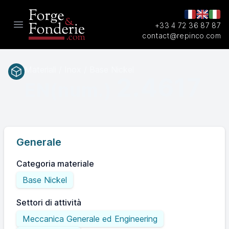
+33 4 72 36 87 87
Open main menu
contact@repinco.com
Materiali / Inox / Base Nickel
2.4617
EN(num.)
Generale
Categoria materiale
Base Nickel
Settori di attività
Meccanica Generale ed Engineering