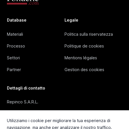
Database
Legale
Materiali
Politica sulla riservatezza
Processo
Politique de cookies
Settori
Mentions légales
Partner
Gestion des cookies
Dettagli di contatto
Repinco S.A.R.L.
41, Rue Duguesclin, 69006 Lyon (FRANCE)
Utilizziamo i cookie per migliorare la tua esperienza di
+33 4 72 36 87 87
navigazione, ma anche per analizzare il nostro traffico.