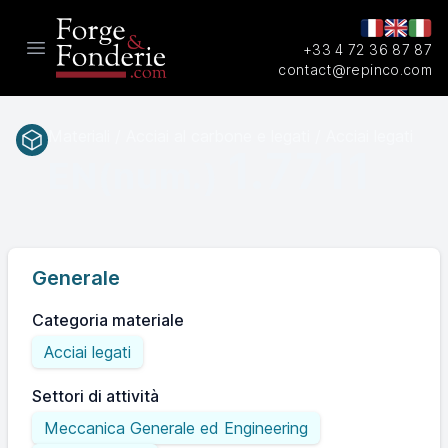
+33 4 72 36 87 87
Open main menu
contact@repinco.com
Materiali / Acciai al carbone e legati / Acciai legati
1.7711
EN(num.)
Generale
Categoria materiale
Acciai legati
Settori di attività
Meccanica Generale ed Engineering