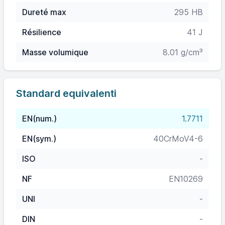
Dureté max
295 HB
Résilience
41 J
Masse volumique
8.01 g/cm³
Standard equivalenti
EN(num.)
1.7711
EN(sym.)
40CrMoV4-6
ISO
-
NF
EN10269
UNI
-
DIN
-