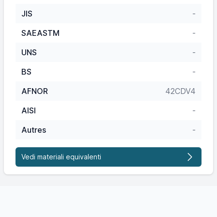
JIS
-
SAEASTM
-
UNS
-
BS
-
AFNOR
42CDV4
AISI
-
Autres
-
Vedi materiali equivalenti