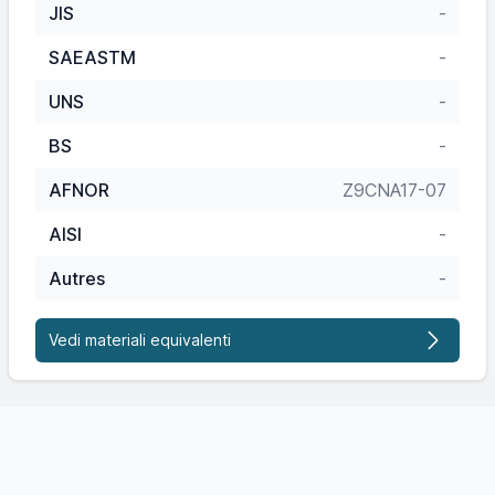
JIS
-
SAEASTM
-
UNS
-
BS
-
AFNOR
Z9CNA17-07
AISI
-
Autres
-
Vedi materiali equivalenti