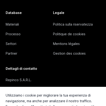
Database
Legale
Materiali
Politica sulla riservatezza
Processo
Politique de cookies
Settori
Mentions légales
Partner
Gestion des cookies
Dettagli di contatto
Repinco S.A.R.L.
41, Rue Duguesclin, 69006 Lyon (FRANCE)
Utilizziamo i cookie per migliorare la tua esperienza di
+33 4 72 36 87 87
navigazione, ma anche per analizzare il nostro traffico.