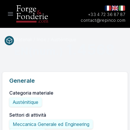
+33 4 72 36 87 87
Open main menu
contact@repinco.com
Materiali / Inox / Austénitique
1.4568
EN(num.)
Generale
Categoria materiale
Austénitique
Settori di attività
Meccanica Generale ed Engineering