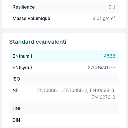
Résilience
0 J
Masse volumique
8.01 g/cm³
Standard equivalenti
EN(num.)
1.4568
EN(sym.)
X7CrNiAI17-7
ISO
-
NF
EN10088-1, EN10088-2, EN10088-3,
EN10270-3
UNI
-
DIN
-