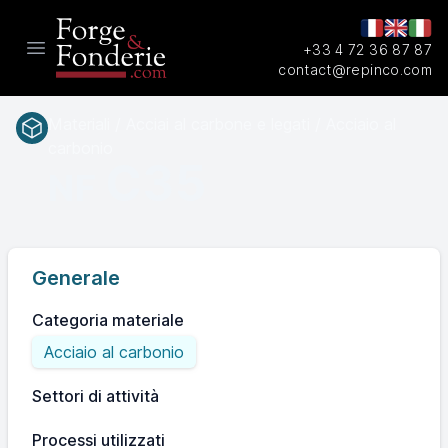
+33 4 72 36 87 87
Open main menu
contact@repinco.com
Materiali / Acciai al carbone e legati / Acciaio al
carbonio
C35
NF
Generale
Categoria materiale
Acciaio al carbonio
Settori di attività
Processi utilizzati