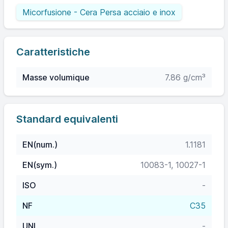
Micorfusione - Cera Persa acciaio e inox
Caratteristiche
Masse volumique
7.86 g/cm³
Standard equivalenti
EN(num.)
1.1181
EN(sym.)
10083-1, 10027-1
ISO
-
NF
C35
UNI
-