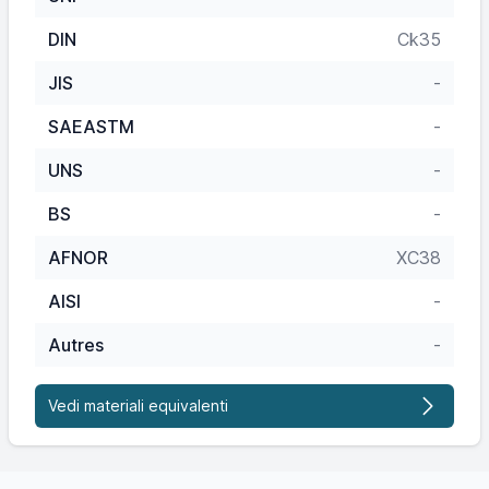
DIN
Ck35
JIS
-
SAEASTM
-
UNS
-
BS
-
AFNOR
XC38
AISI
-
Autres
-
Vedi materiali equivalenti