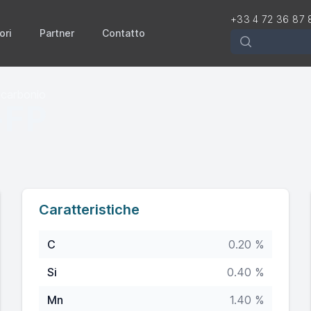
+33 4 72 36 87 
ori
Partner
Contatto
Rechercher
l carbonio
-FP
Caratteristiche
C
0.20 %
Si
0.40 %
Mn
1.40 %