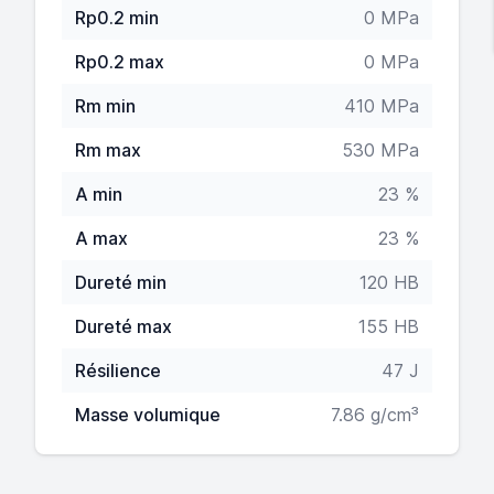
Rp0.2 min
0 MPa
Rp0.2 max
0 MPa
Rm min
410 MPa
Rm max
530 MPa
A min
23 %
A max
23 %
Dureté min
120 HB
Dureté max
155 HB
Résilience
47 J
Masse volumique
7.86 g/cm³