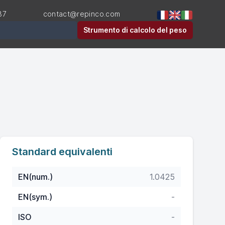
87
contact@repinco.com
Strumento di calcolo del peso
Standard equivalenti
EN(num.)
1.0425
EN(sym.)
-
ISO
-