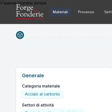
Materiali
Processo
Sett
Materiali / Acciai al carbone e legati / Acciaio a
A42CP-AP
DIN
Generale
Categoria materiale
Acciaio al carbonio
Settori di attività