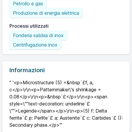
Petrolio e gas
Produzione di energia elettrica
Processi utilizzati
Fonderia sabbia di inox
Centrifugazione inox
Informazioni
" '<p>Microstructure (5) =&nbsp`£f, a,
c</p>\r\n<p>Patternmaker\'s shrinkage =
0.08</p>\r\n<p>&nbsp`£</p>\r\n<p><span
style=\""text-decoration: underline`£
\"">Legende</span></p>\r\n<p>(5) f: Delta
ferrite`£ p: Perlite`£ a: Austenite`£ c: Carbides`£ ():
Secondary phase.</p>'"