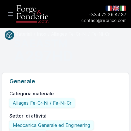
+33 4 72 36 87 87
Open main menu
contact@repinco.com
Materiali / Inox / Alliages Fe-Cr-Ni / Fe-Ni-Cr
SAEASTM
A297HD
Generale
Categoria materiale
Alliages Fe-Cr-Ni / Fe-Ni-Cr
Settori di attività
Meccanica Generale ed Engineering