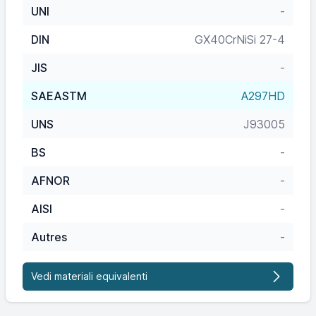
UNI
-
DIN
GX40CrNiSi 27-4
JIS
-
SAEASTM
A297HD
UNS
J93005
BS
-
AFNOR
-
AISI
-
Autres
-
Vedi materiali equivalenti