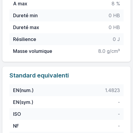
A max
8 %
Dureté min
0 HB
Dureté max
0 HB
Résilience
0 J
Masse volumique
8.0 g/cm³
Standard equivalenti
EN(num.)
1.4823
EN(sym.)
-
ISO
-
NF
-