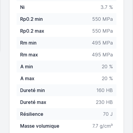
Ni
3.7 %
Rp0.2 min
550 MPa
Rp0.2 max
550 MPa
Rm min
495 MPa
Rm max
495 MPa
A min
20 %
A max
20 %
Dureté min
160 HB
Dureté max
230 HB
Résilience
70 J
Masse volumique
7.7 g/cm³