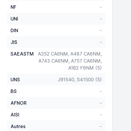
NF
-
UNI
-
DIN
-
JIS
-
SAEASTM
A352 CA6NM, A487 CA6NM,
A743 CA6NM, A757 CA6NM,
A182 F6NM (5)
UNS
J91540, S41500 (5)
BS
-
AFNOR
-
AISI
-
Autres
-