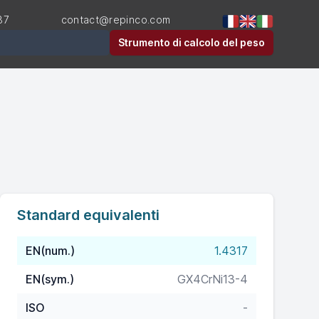
87
contact@repinco.com
Strumento di calcolo del peso
Standard equivalenti
EN(num.)
1.4317
EN(sym.)
GX4CrNi13-4
ISO
-