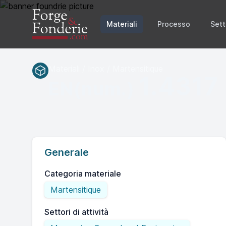
Materiali
Processo
Sett
Materiali / Inox / Martensitique
1.4317
EN(num.)
Generale
Categoria materiale
Martensitique
Settori di attività