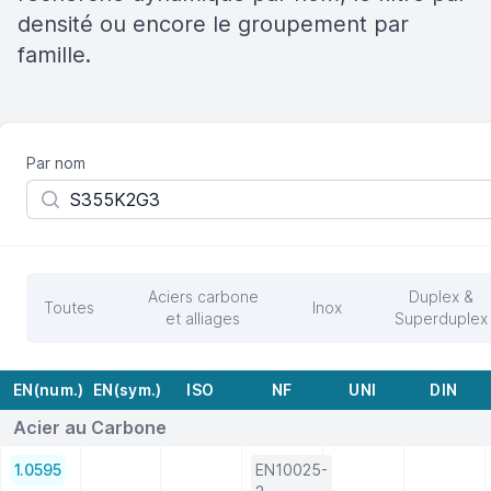
densité ou encore le groupement par
famille.
Par nom
Aciers carbone
Duplex &
Toutes
Inox
et alliages
Superduplex
EN(num.)
EN(sym.)
ISO
NF
UNI
DIN
Acier au Carbone
1.0595
EN10025-