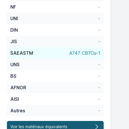
NF
-
UNI
-
DIN
-
JIS
-
SAEASTM
A747 CB7Cu-1
UNS
-
BS
-
AFNOR
-
AISI
-
Autres
-
Voir les matériaux équivalents