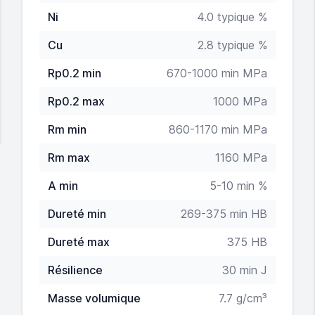
Ni
4.0 typique %
Cu
2.8 typique %
Rp0.2 min
670-1000 min MPa
Rp0.2 max
1000 MPa
Rm min
860-1170 min MPa
Rm max
1160 MPa
A min
5-10 min %
Dureté min
269-375 min HB
Dureté max
375 HB
Résilience
30 min J
Masse volumique
7.7 g/cm³