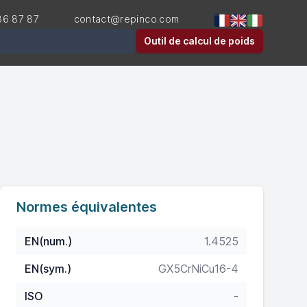
36 87 87
contact@repinco.com
er
Outil de calcul de poids
Normes équivalentes
EN(num.)
1.4525
EN(sym.)
GX5CrNiCu16-4
ISO
-