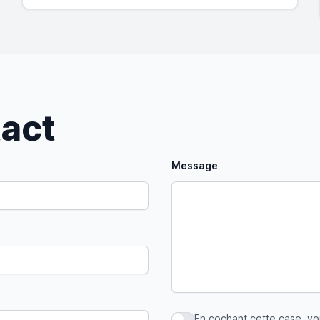
tact
Message
En cochant cette case, v