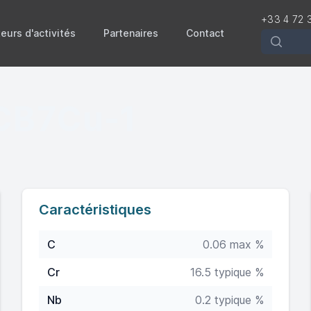
+33 4 72 
eurs d'activités
Partenaires
Contact
Recherch
CB7Cu-1
Caractéristiques
C
0.06 max %
Cr
16.5 typique %
Nb
0.2 typique %