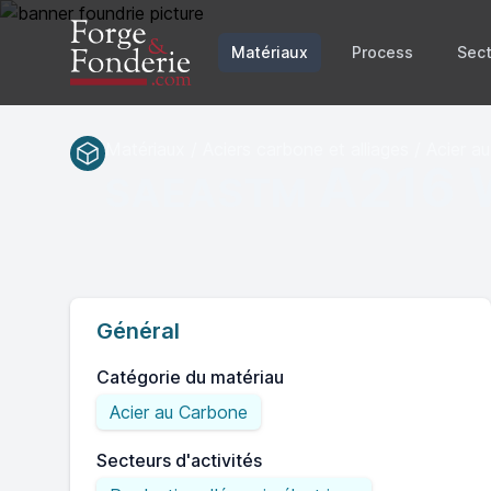
Matériaux
Process
Sect
Matériaux / Aciers carbone et alliages / Acier 
A216
SAEASTM
Général
Catégorie du matériau
Acier au Carbone
Secteurs d'activités