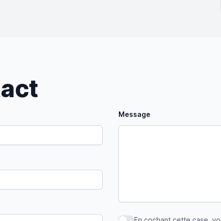
tact
Message
En cochant cette case, v