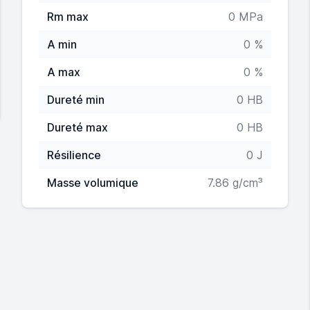
Rm max
0 MPa
A min
0 %
A max
0 %
Dureté min
0 HB
Dureté max
0 HB
Résilience
0 J
Masse volumique
7.86 g/cm³