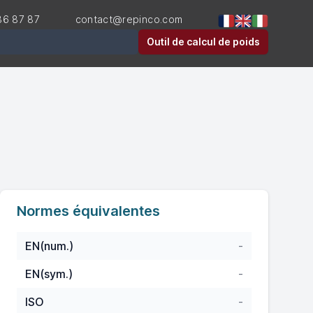
36 87 87
contact@repinco.com
er
Outil de calcul de poids
Normes équivalentes
EN(num.)
-
EN(sym.)
-
ISO
-