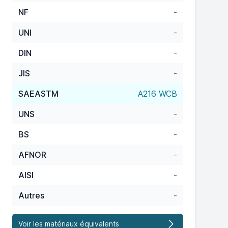
NF
-
UNI
-
DIN
-
JIS
-
SAEASTM
A216 WCB
UNS
-
BS
-
AFNOR
-
AISI
-
Autres
-
Voir les matériaux équivalents