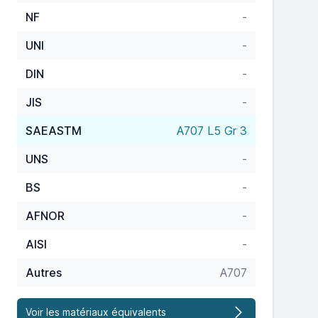
NF
-
UNI
-
DIN
-
JIS
-
SAEASTM
A707 L5 Gr 3
UNS
-
BS
-
AFNOR
-
AISI
-
Autres
A707
Voir les matériaux équivalents