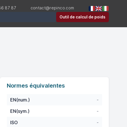
36 87 87
contact@repinco.com
er
Outil de calcul de poids
Normes équivalentes
EN(num.)
-
EN(sym.)
-
ISO
-