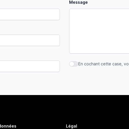
Message
En cochant cette case, v
En cochant cette case, vous
 données
Légal