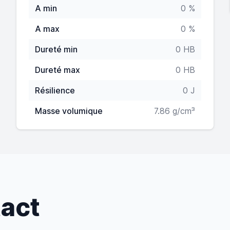
A min
0 %
A max
0 %
Dureté min
0 HB
Dureté max
0 HB
Résilience
0 J
Masse volumique
7.86 g/cm³
tact