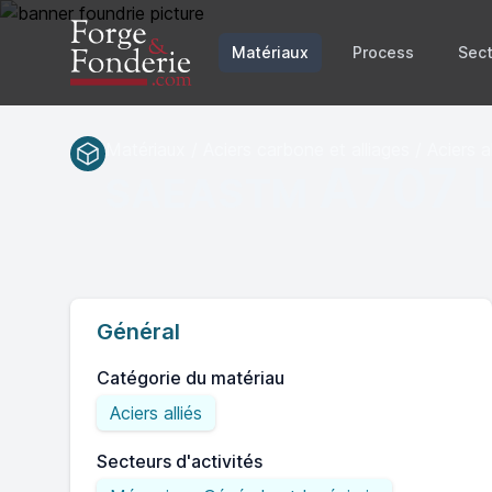
Matériaux
Process
Sect
Matériaux / Aciers carbone et alliages / Aciers al
A707 
SAEASTM
Général
Catégorie du matériau
Aciers alliés
Secteurs d'activités